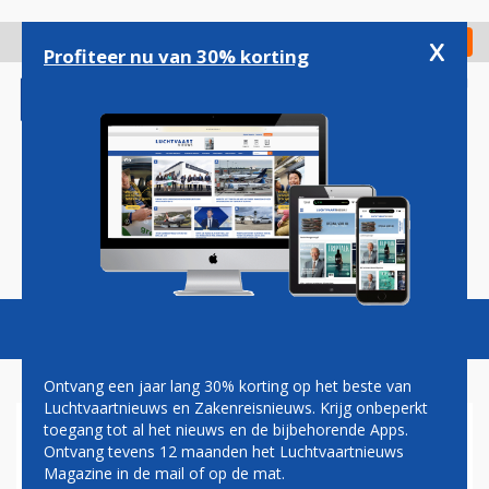
Overslaan
en
x
Digitaal Magazine
Registreer
Check in
naar
Profiteer nu van 30% korting
de
inhoud
gaan
Magazine
Podcasts
Vacatures
Toggl
naviga
Ontvang een jaar lang 30% korting op het beste van
Luchtvaartnieuws en Zakenreisnieuws. Krijg onbeperkt
toegang tot al het nieuws en de bijbehorende Apps.
FNV VRAAGT KLM-DIRECTIE
Ontvang tevens 12 maanden het Luchtvaartnieuws
OM AF TE ZIEN VAN
Magazine in de mail of op de mat.