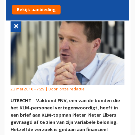
VARIABELE BELONING
Bekijk aanbieding
23 mei 2016 - 7:29 | Door:
onze redactie
UTRECHT – Vakbond FNV, een van de bonden die
het KLM-personeel vertegenwoordigt, heeft in
een brief aan KLM-topman Pieter Pieter Elbers
gevraagd af te zien van zijn variabele beloning.
Hetzelfde verzoek is gedaan aan financieel