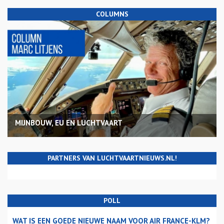
COLUMNS
MIJNBOUW, EU EN LUCHTVAART
PARTNERS VAN LUCHTVAARTNIEUWS.NL!
POLL
WAT IS EEN GOEDE NIEUWE NAAM VOOR AIR FRANCE-KLM?