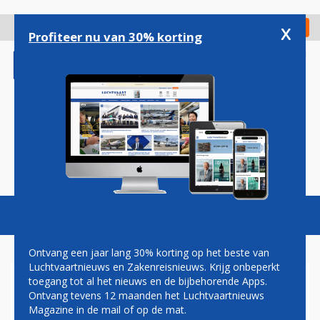
Overslaan
en
x
Digitaal Magazine
Registreer
Check in
naar
Profiteer nu van 30% korting
de
inhoud
gaan
Magazine
Podcasts
Vacatures
Toggl
naviga
Ontvang een jaar lang 30% korting op het beste van
Luchtvaartnieuws en Zakenreisnieuws. Krijg onbeperkt
toegang tot al het nieuws en de bijbehorende Apps.
'GEEN AKKOORD AIR FRANCE
Ontvang tevens 12 maanden het Luchtvaartnieuws
MET PILOTEN OVER BOOST'
Magazine in de mail of op de mat.