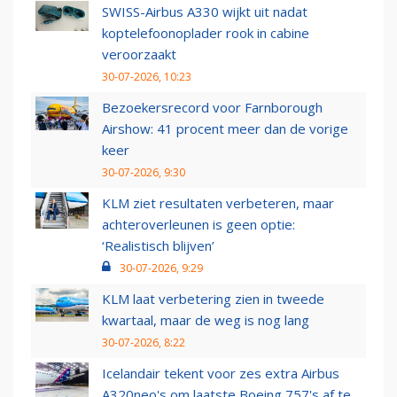
SWISS-Airbus A330 wijkt uit nadat
koptelefoonoplader rook in cabine
veroorzaakt
30-07-2026, 10:23
Bezoekersrecord voor Farnborough
Airshow: 41 procent meer dan de vorige
keer
30-07-2026, 9:30
KLM ziet resultaten verbeteren, maar
achteroverleunen is geen optie:
‘Realistisch blijven’
30-07-2026, 9:29
KLM laat verbetering zien in tweede
kwartaal, maar de weg is nog lang
30-07-2026, 8:22
Icelandair tekent voor zes extra Airbus
A320neo's om laatste Boeing 757's af te