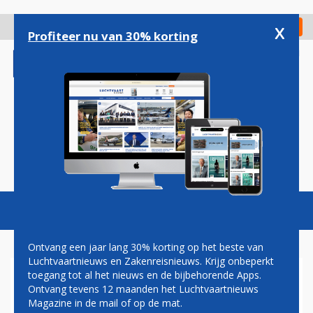
Overslaan
en
x
Digitaal Magazine
Registreer
Check in
naar
Profiteer nu van 30% korting
de
inhoud
gaan
Magazine
Podcasts
Vacatures
Toggl
naviga
Ontvang een jaar lang 30% korting op het beste van
Luchtvaartnieuws en Zakenreisnieuws. Krijg onbeperkt
toegang tot al het nieuws en de bijbehorende Apps.
HAINAN AIRLINES OPENT
Ontvang tevens 12 maanden het Luchtvaartnieuws
ROUTE SHENZHEN-MADRID
Magazine in de mail of op de mat.