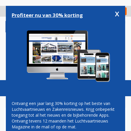
Overslaan
en
x
Digitaal Magazine
Registreer
Check in
naar
Profiteer nu van 30% korting
de
inhoud
gaan
Magazine
Podcasts
Vacatures
Toggl
naviga
Ontvang een jaar lang 30% korting op het beste van
Luchtvaartnieuws en Zakenreisnieuws. Krijg onbeperkt
toegang tot al het nieuws en de bijbehorende Apps.
IAG HEEFT OOK AIR EUROPA
Ontvang tevens 12 maanden het Luchtvaartnieuws
OP DE RADAR
Magazine in de mail of op de mat.