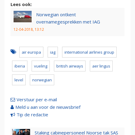
Lees ook:
Norwegian ontkent
overnamegesprekken met IAG
12-04-2018, 13:12
air europa
iag
international airlines group
iberia
vueling
british airways
aer lingus
level
norwegian
Verstuur per e-mail
Meld u aan voor de nieuwsbrief
Tip de redactie
Staking cabinepersoneel Noorse tak SAS