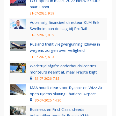
LOT opent in maart 2027 nieuwe route
naar Hanoi
31-07-2026, 9:59
Voormalig financieel directeur KLM Erik
Swelheim aan de slag bij ProRail
31-07-2026, 9:09
Rusland trekt vliegvergunning Izhavia in
wegens zorgen over veiligheid
31-07-2026, 8:03
Wachttijd afgifte onderhoudslicenties
monteurs neemt af, maar krapte blijft
31-07-2026, 7:15
MAA houdt deur voor Ryanair en Wizz Air
open tijdens sluiting Charleroi Airport
30-07-2026, 14:30
Business en First Class steeds
belangrijker voor Air France-KLM: