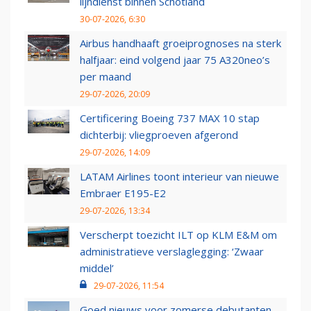
lijndienst binnen Schotland
30-07-2026, 6:30
Airbus handhaaft groeiprognoses na sterk
halfjaar: eind volgend jaar 75 A320neo’s
per maand
29-07-2026, 20:09
Certificering Boeing 737 MAX 10 stap
dichterbij: vliegproeven afgerond
29-07-2026, 14:09
LATAM Airlines toont interieur van nieuwe
Embraer E195-E2
29-07-2026, 13:34
Verscherpt toezicht ILT op KLM E&M om
administratieve verslaglegging: ‘Zwaar
middel’
29-07-2026, 11:54
Goed nieuws voor zomerse debutanten