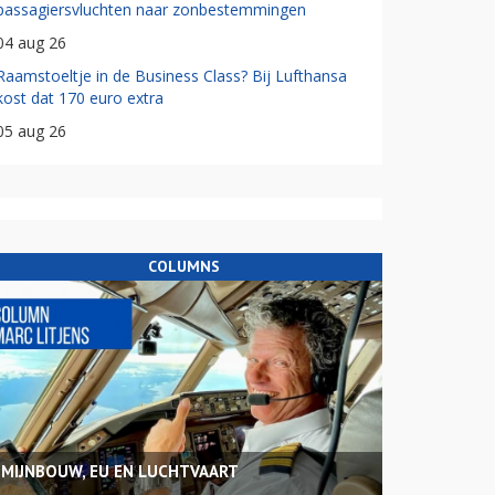
passagiersvluchten naar zonbestemmingen
04 aug 26
Raamstoeltje in de Business Class? Bij Lufthansa
kost dat 170 euro extra
05 aug 26
COLUMNS
MIJNBOUW, EU EN LUCHTVAART