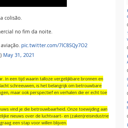
a colisão.
rcial no fim da noite.
 aviação.
pic.twitter.com/7lC8SQy7O2
e)
May 31, 2021
r. In een tijd waarin talloze vergelijkbare bronnen en
acht schreeuwen, is het belangrijk om betrouwbare
ngen, maar ook perspectief en verhalen die er echt toe
ieuws vind je die betrouwbaarheid. Onze toewijding aan
ijke nieuws over de luchtvaart- en (zaken)reisindustrie
raag een stap voor willen blijven.