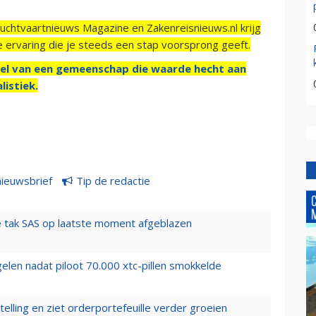
Luchtvaartnieuws Magazine en Zakenreisnieuws.nl krijg
e ervaring die je steeds een stap voorsprong geeft.
el van een gemeenschap die waarde hecht aan
listiek.
nieuwsbrief
Tip de redactie
 tak SAS op laatste moment afgeblazen
elen nadat piloot 70.000 xtc-pillen smokkelde
elling en ziet orderportefeuille verder groeien