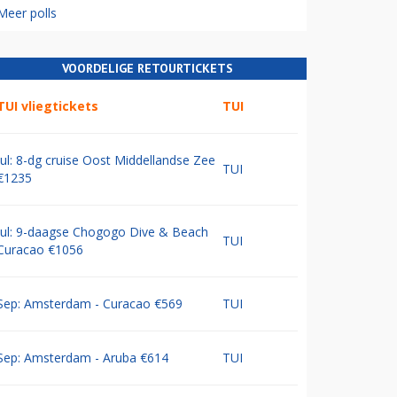
Meer polls
VOORDELIGE RETOURTICKETS
TUI vliegtickets
TUI
Jul: 8-dg cruise Oost Middellandse Zee
TUI
€1235
Jul: 9-daagse Chogogo Dive & Beach
TUI
Curacao €1056
Sep: Amsterdam - Curacao €569
TUI
Sep: Amsterdam - Aruba €614
TUI