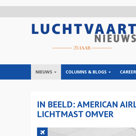
Overslaan
en
naar
de
inhoud
gaan
NIEUWS
COLUMNS & BLOGS
CAREER
IN BEELD: AMERICAN AIR
LICHTMAST OMVER