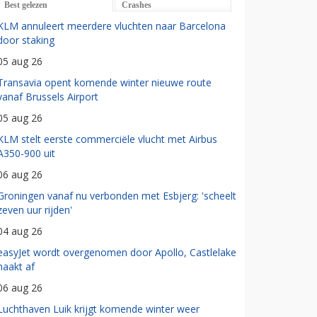
Best gelezen
Crashes
KLM annuleert meerdere vluchten naar Barcelona
door staking
05 aug 26
Transavia opent komende winter nieuwe route
vanaf Brussels Airport
05 aug 26
KLM stelt eerste commerciële vlucht met Airbus
A350-900 uit
06 aug 26
Groningen vanaf nu verbonden met Esbjerg: 'scheelt
zeven uur rijden'
04 aug 26
easyJet wordt overgenomen door Apollo, Castlelake
haakt af
06 aug 26
Luchthaven Luik krijgt komende winter weer