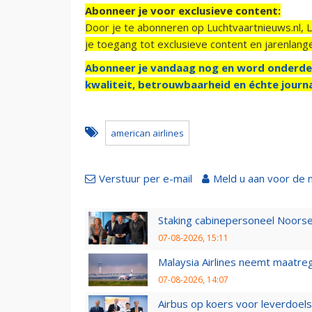
Abonneer je voor exclusieve content:
Door je te abonneren op Luchtvaartnieuws.nl, 
je toegang tot exclusieve content en jarenlang
Abonneer je vandaag nog en word onderde
kwaliteit, betrouwbaarheid en échte journa
american airlines
Verstuur per e-mail
Meld u aan voor de 
Staking cabinepersoneel Noorse
07-08-2026, 15:11
Malaysia Airlines neemt maatreg
07-08-2026, 14:07
Airbus op koers voor leverdoelst