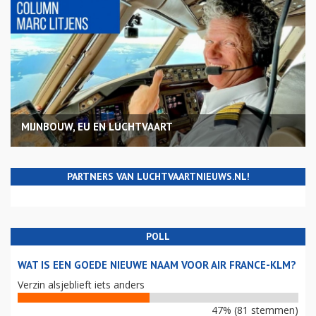
MIJNBOUW, EU EN LUCHTVAART
PARTNERS VAN LUCHTVAARTNIEUWS.NL!
POLL
WAT IS EEN GOEDE NIEUWE NAAM VOOR AIR FRANCE-KLM?
Verzin alsjeblieft iets anders
47% (81 stemmen)