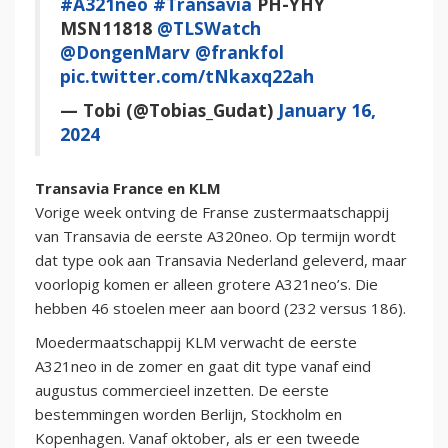
#A321neo
#Transavia
PH-YHY
MSN11818
@TLSWatch
@DongenMarv
@frankfol
pic.twitter.com/tNkaxq22ah
— Tobi (@Tobias_Gudat)
January 16,
2024
Transavia France en KLM
Vorige week ontving de Franse zustermaatschappij
van Transavia de eerste A320neo. Op termijn wordt
dat type ook aan Transavia Nederland geleverd, maar
voorlopig komen er alleen grotere A321neo’s. Die
hebben 46 stoelen meer aan boord (232 versus 186).
Moedermaatschappij KLM verwacht de eerste
A321neo in de zomer en gaat dit type vanaf eind
augustus commercieel inzetten. De eerste
bestemmingen worden Berlijn, Stockholm en
Kopenhagen. Vanaf oktober, als er een tweede