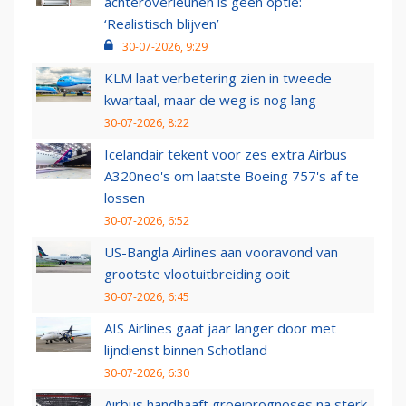
achteroverleunen is geen optie:
‘Realistisch blijven’
30-07-2026, 9:29
KLM laat verbetering zien in tweede
kwartaal, maar de weg is nog lang
30-07-2026, 8:22
Icelandair tekent voor zes extra Airbus
A320neo's om laatste Boeing 757's af te
lossen
30-07-2026, 6:52
US-Bangla Airlines aan vooravond van
grootste vlootuitbreiding ooit
30-07-2026, 6:45
AIS Airlines gaat jaar langer door met
lijndienst binnen Schotland
30-07-2026, 6:30
Airbus handhaaft groeiprognoses na sterk