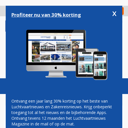
Overslaan
en
x
Digitaal Magazine
Registreer
Check in
naar
Profiteer nu van 30% korting
de
inhoud
gaan
Magazine
Podcasts
Vacatures
Toggl
naviga
Ontvang een jaar lang 30% korting op het beste van
Luchtvaartnieuws en Zakenreisnieuws. Krijg onbeperkt
toegang tot al het nieuws en de bijbehorende Apps.
IN BEELD: NIEUWE AIRBUS
Ontvang tevens 12 maanden het Luchtvaartnieuws
A321NEO'S VOOR TRANSAVIA
Magazine in de mail of op de mat.