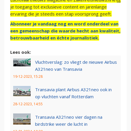
je toegang tot exclusieve content en jarenlange
ervaring die je steeds een stap voorsprong geeft.
Abonneer je vandaag nog en word onderdeel van
een gemeenschap die waarde hecht aan kwaliteit,
betrouwbaarheid en échte journalistiek.
Lees ook:
Vluchtverslag: zo vliegt de nieuwe Airbus
A321neo van Transavia
19-12-2023, 15:28
Transavia plant Airbus A321neo ook in
op vluchten vanaf Rotterdam
28-12-2023, 14:55
Transavia A321neo vier dagen na
birdstrike weer de lucht in