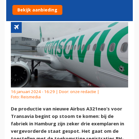
GESPOT
Bekijk aanbieding
16 januari 2024 - 16:29 | Door:
onze redactie
|
Foto: Reismedia
De productie van nieuwe Airbus A321neo’s voor
Transavia begint op stoom te komen: bij de
fabriek in Hamburg zijn zeker drie exemplaren in
vergevorderde staat gespot. Het gaat om de
toestellen met de toekomstige registraties PH-