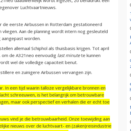
321neo daadwerkelijk wordt ingezet, zo benadrukt een
tegenover Luchtvaartnieuws.
 de eerste Airbussen in Rotterdam gestationeerd
 vliegen. Aan de planning wordt intern nog gesleuteld
og aangepast worden.
ellen allemaal Schiphol als thuisbasis krijgen. Tot april
d, om de A321neo eenvoudig
last minute
te kunnen
dt wel de volledige capaciteit benut.
illere en zuinigere Airbussen vervangen zijn.
r. In een tijd waarin talloze vergelijkbare bronnen en
acht schreeuwen, is het belangrijk om betrouwbare
ngen, maar ook perspectief en verhalen die er echt toe
ieuws vind je die betrouwbaarheid. Onze toewijding aan
ijke nieuws over de luchtvaart- en (zaken)reisindustrie