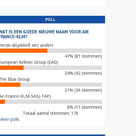
POLL
WAT IS EEN GOEDE NIEUWE NAAM VOOR AIR
FRANCE-KLM?
Verzin alsjeblieft iets anders
47% (81 stemmen)
European Airlines Group (EAG)
24% (42 stemmen)
The Blue Group
21% (36 stemmen)
Air-France-KLM-SAS(-TAP)
6% (11 stemmen)
Totaal aantal stemmen: 170
Meer polls