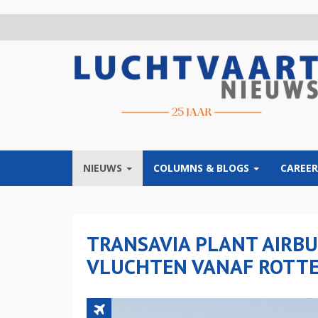
Overslaan
en
naar
de
inhoud
gaan
NIEUWS
COLUMNS & BLOGS
CAREER
TRANSAVIA PLANT AIRBU
VLUCHTEN VANAF ROTT