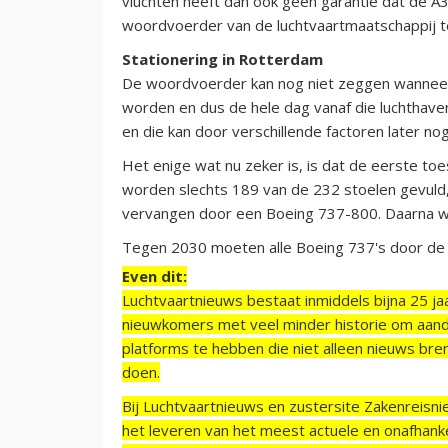
vluchten heeft dan ook geen garantie dat de A
woordvoerder van de luchtvaartmaatschappij 
Stationering in Rotterdam
De woordvoerder kan nog niet zeggen wanneer
worden en dus de hele dag vanaf die luchthaven
en die kan door verschillende factoren later n
Het enige wat nu zeker is, is dat de eerste toest
worden slechts 189 van de 232 stoelen gevul
vervangen door een Boeing 737-800. Daarna wor
Tegen 2030 moeten alle Boeing 737's door de st
Even dit:
Luchtvaartnieuws bestaat inmiddels bijna 25 jaa
nieuwkomers met veel minder historie om aand
platforms te hebben die niet alleen nieuws bre
doen.
Bij Luchtvaartnieuws en zustersite Zakenreisn
het leveren van het meest actuele en onafhankel