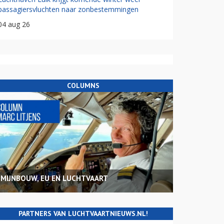
passagiersvluchten naar zonbestemmingen
04 aug 26
COLUMNS
MIJNBOUW, EU EN LUCHTVAART
PARTNERS VAN LUCHTVAARTNIEUWS.NL!