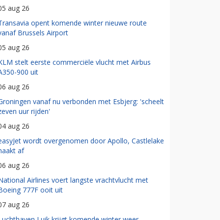
05 aug 26
Transavia opent komende winter nieuwe route
vanaf Brussels Airport
05 aug 26
KLM stelt eerste commerciële vlucht met Airbus
A350-900 uit
06 aug 26
Groningen vanaf nu verbonden met Esbjerg: 'scheelt
zeven uur rijden'
04 aug 26
easyJet wordt overgenomen door Apollo, Castlelake
haakt af
06 aug 26
National Airlines voert langste vrachtvlucht met
Boeing 777F ooit uit
07 aug 26
Luchthaven Luik krijgt komende winter weer