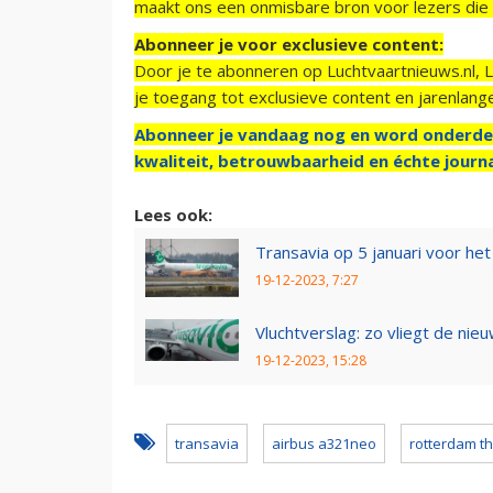
maakt ons een onmisbare bron voor lezers die g
Abonneer je voor exclusieve content:
Door je te abonneren op Luchtvaartnieuws.nl, 
je toegang tot exclusieve content en jarenlang
Abonneer je vandaag nog en word onderde
kwaliteit, betrouwbaarheid en échte journa
Lees ook:
Transavia op 5 januari voor he
19-12-2023, 7:27
Vluchtverslag: zo vliegt de ni
19-12-2023, 15:28
transavia
airbus a321neo
rotterdam th