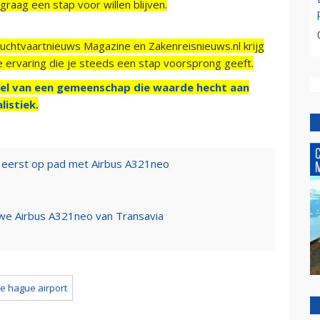
raag een stap voor willen blijven.
Luchtvaartnieuws Magazine en Zakenreisnieuws.nl krijg
e ervaring die je steeds een stap voorsprong geeft.
el van een gemeenschap die waarde hecht aan
listiek.
t eerst op pad met Airbus A321neo
euwe Airbus A321neo van Transavia
e hague airport