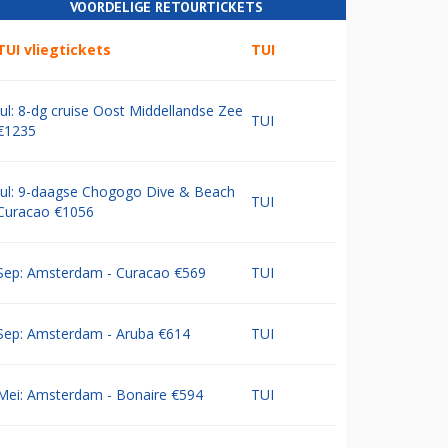
VOORDELIGE RETOURTICKETS
TUI vliegtickets
TUI
Jul: 8-dg cruise Oost Middellandse Zee
TUI
€1235
Jul: 9-daagse Chogogo Dive & Beach
TUI
Curacao €1056
Sep: Amsterdam - Curacao €569
TUI
Sep: Amsterdam - Aruba €614
TUI
Mei: Amsterdam - Bonaire €594
TUI