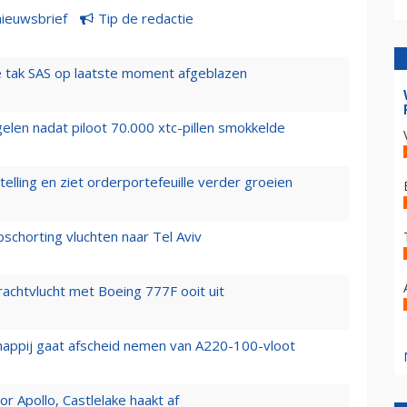
nieuwsbrief
Tip de redactie
 tak SAS op laatste moment afgeblazen
elen nadat piloot 70.000 xtc-pillen smokkelde
elling en ziet orderportefeuille verder groeien
chorting vluchten naar Tel Aviv
vrachtvlucht met Boeing 777F ooit uit
happij gaat afscheid nemen van A220-100-vloot
 Apollo, Castlelake haakt af