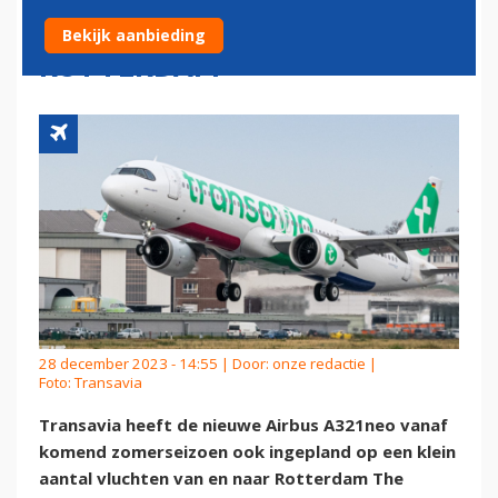
VLUCHTEN VANAF
Bekijk aanbieding
ROTTERDAM
28 december 2023 - 14:55 | Door:
onze redactie
|
Foto: Transavia
Transavia heeft de nieuwe Airbus A321neo vanaf
komend zomerseizoen ook ingepland op een klein
aantal vluchten van en naar Rotterdam The