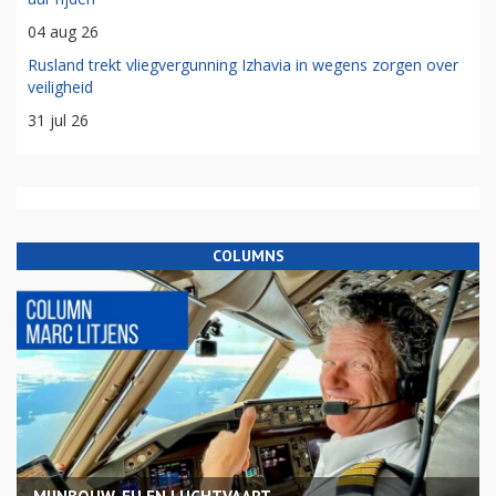
04 aug 26
Rusland trekt vliegvergunning Izhavia in wegens zorgen over
veiligheid
31 jul 26
COLUMNS