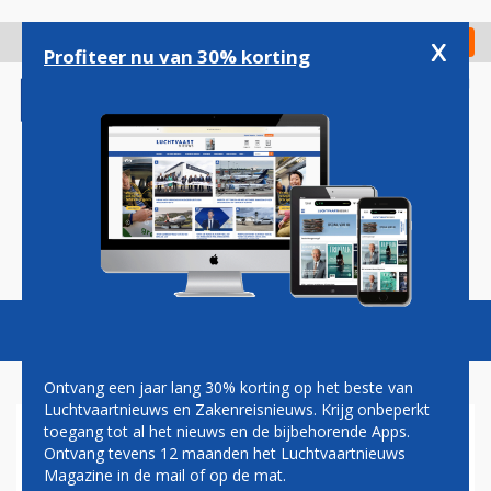
Overslaan
en
x
Digitaal Magazine
Registreer
Check in
naar
Profiteer nu van 30% korting
de
inhoud
gaan
Magazine
Podcasts
Vacatures
Toggl
naviga
Ontvang een jaar lang 30% korting op het beste van
Luchtvaartnieuws en Zakenreisnieuws. Krijg onbeperkt
toegang tot al het nieuws en de bijbehorende Apps.
TRANSAVIA PLANT AIRBUS
Ontvang tevens 12 maanden het Luchtvaartnieuws
A321NEO OOK IN OP
Magazine in de mail of op de mat.