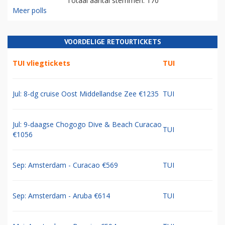
Totaal aantal stemmen: 170
Meer polls
VOORDELIGE RETOURTICKETS
TUI vliegtickets
TUI
Jul: 8-dg cruise Oost Middellandse Zee €1235
TUI
Jul: 9-daagse Chogogo Dive & Beach Curacao
TUI
€1056
Sep: Amsterdam - Curacao €569
TUI
Sep: Amsterdam - Aruba €614
TUI