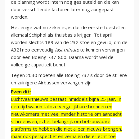
de planning wordt intern nog gesleuteld en die kan
door verschillende factoren later nog aangepast
worden.
Het enige wat nu zeker is, is dat de eerste toestellen
allemaal Schiphol als thuisbasis krijgen. Tot april
worden slechts 189 van de 232 stoelen gevuld, om de
A321neo eenvoudig
last minute
te kunnen vervangen
door een Boeing 737-800. Daarna wordt wel de
volledige capaciteit benut.
Tegen 2030 moeten alle Boeing 737's door de stillere
en zuinigere Airbussen vervangen zijn.
Even dit:
Luchtvaartnieuws bestaat inmiddels bijna 25 jaar. In
een tijd waarin talloze vergelijkbare bronnen en
nieuwkomers met veel minder historie om aandacht
schreeuwen, is het belangrijk om betrouwbare
platforms te hebben die niet alleen nieuws brengen,
maar ook perspectief en verhalen die er echt toe