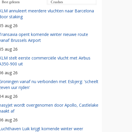
Best gelezen
Crashes
KLM annuleert meerdere vluchten naar Barcelona
door staking
05 aug 26
Transavia opent komende winter nieuwe route
vanaf Brussels Airport
05 aug 26
KLM stelt eerste commerciële vlucht met Airbus
A350-900 uit
06 aug 26
Groningen vanaf nu verbonden met Esbjerg: 'scheelt
zeven uur rijden'
04 aug 26
easyJet wordt overgenomen door Apollo, Castlelake
haakt af
06 aug 26
Luchthaven Luik krijgt komende winter weer