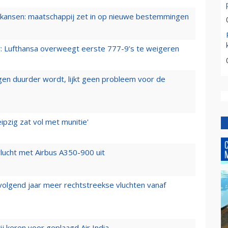
ansen: maatschappij zet in op nieuwe bestemmingen
er: Lufthansa overweegt eerste 777-9’s te weigeren
iegen duurder wordt, lijkt geen probleem voor de
ipzig zat vol met munitie'
lucht met Airbus A350-900 uit
 volgend jaar meer rechtstreekse vluchten vanaf
j keren voor geplaagd Air India