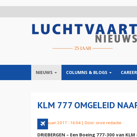
Overslaan
en
naar
de
inhoud
gaan
NIEUWS
COLUMNS & BLOGS
CAREER
KLM 777 OMGELEID NAA
28 januari 2017 - 16:04 | Door:
onze redactie
DRIEBERGEN – Een Boeing 777-300 van KLM