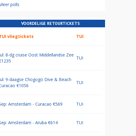
Meer polls
VOORDELIGE RETOURTICKETS
TUI vliegtickets
TUI
Jul: 8-dg cruise Oost Middellandse Zee
TUI
€1235
Jul: 9-daagse Chogogo Dive & Beach
TUI
Curacao €1056
Sep: Amsterdam - Curacao €569
TUI
Sep: Amsterdam - Aruba €614
TUI