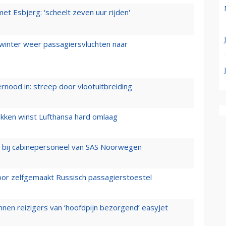
t Esbjerg: 'scheelt zeven uur rijden'
 winter weer passagiersvluchten naar
ernood in: streep door vlootuitbreiding
ukken winst Lufthansa hard omlaag
 bij cabinepersoneel van SAS Noorwegen
voor zelfgemaakt Russisch passagierstoestel
nen reizigers van ‘hoofdpijn bezorgend’ easyJet