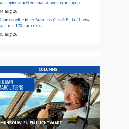
passagiersvluchten naar zonbestemmingen
04 aug 26
Raamstoeltje in de Business Class? Bij Lufthansa
kost dat 170 euro extra
05 aug 26
COLUMNS
MIJNBOUW, EU EN LUCHTVAART