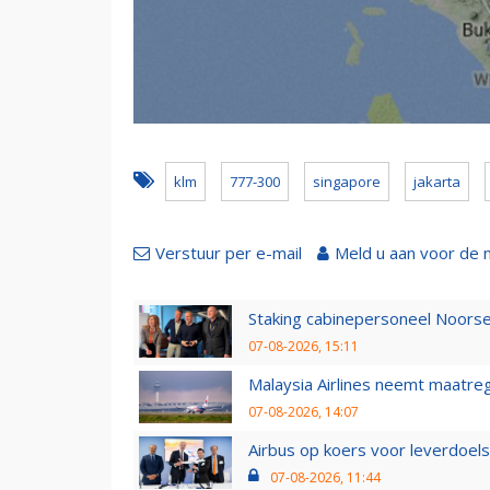
klm
777-300
singapore
jakarta
Verstuur per e-mail
Meld u aan voor de 
Staking cabinepersoneel Noorse
07-08-2026, 15:11
Malaysia Airlines neemt maatreg
07-08-2026, 14:07
Airbus op koers voor leverdoelst
07-08-2026, 11:44