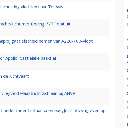
chorting vluchten naar Tel Aviv
vrachtvlucht met Boeing 777F ooit uit
happij gaat afscheid nemen van A220-100-vloot
 Apollo, Castlelake haakt af
n de luchtvaart
t vliegveld Maastricht zich aan bij ANVR
t onder meer Lufthansa en easyJet slots vrijgeven op