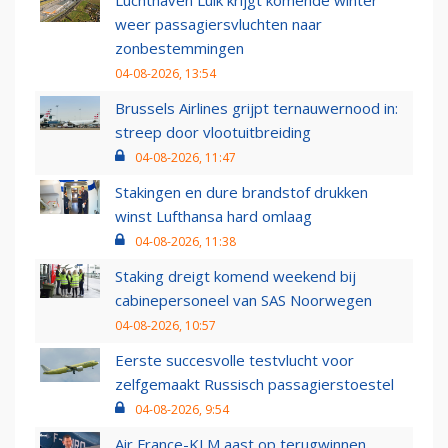
Luchthaven Luik krijgt komende winter
weer passagiersvluchten naar
zonbestemmingen
04-08-2026, 13:54
Brussels Airlines grijpt ternauwernood in:
streep door vlootuitbreiding
04-08-2026, 11:47
Stakingen en dure brandstof drukken
winst Lufthansa hard omlaag
04-08-2026, 11:38
Staking dreigt komend weekend bij
cabinepersoneel van SAS Noorwegen
04-08-2026, 10:57
Eerste succesvolle testvlucht voor
zelfgemaakt Russisch passagierstoestel
04-08-2026, 9:54
Air France-KLM aast op terugwinnen