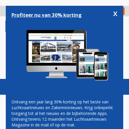
Overslaan
en
x
Digitaal Magazine
Registreer
Check in
naar
Profiteer nu van 30% korting
de
inhoud
gaan
Magazine
Podcasts
Vacatures
Toggl
naviga
Ontvang een jaar lang 30% korting op het beste van
Luchtvaartnieuws en Zakenreisnieuws. Krijg onbeperkt
toegang tot al het nieuws en de bijbehorende Apps.
KLM BEREIKT OP DE VALREEP
Ontvang tevens 12 maanden het Luchtvaartnieuws
CAO-AKKOORD MET
Magazine in de mail of op de mat.