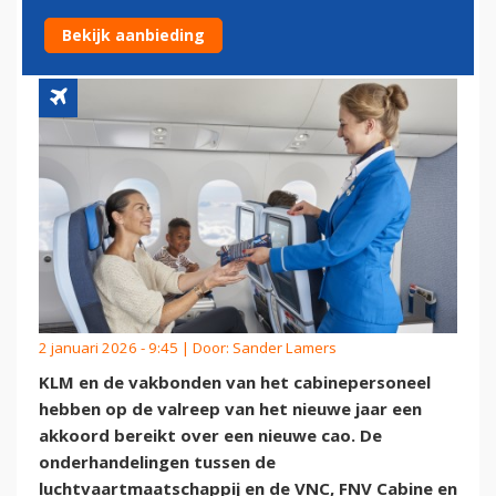
CABINEVAKBONDEN
Bekijk aanbieding
2 januari 2026 - 9:45 | Door:
Sander Lamers
KLM en de vakbonden van het cabinepersoneel
hebben op de valreep van het nieuwe jaar een
akkoord bereikt over een nieuwe cao. De
onderhandelingen tussen de
luchtvaartmaatschappij en de VNC, FNV Cabine en