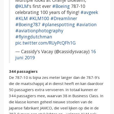
Multiple looks at Oranje bloesem,
@KLM
's first ever
#Boeing
787-10
celebrating 100 years of flying!
#avgeek
#KLM
#KLM100
#Dreamliner
#Boeing787
#planespotting
#aviation
#aviationphotography
#flyingdutchman
pic.twitter.com/RUyPcQFh1G
— Cassidy's Vacay (@cassidysvacay)
16
juni 2019
344 passagiers
De 787-10 is bijna zes meter langer dan de 787-9’s
die de maatschappij al in dienst heeft en kan daardoor
50 passagiers extra vervoeren. In totaal kunnen er
344 passagiers mee, waarvan 38 in Business Class. In
die klasse komen geheel nieuwe stoelen van de
Japanse fabrikant JAMCO, die veel lijken op die in de