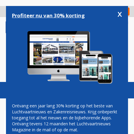
Overslaan
en
x
Digitaal Magazine
Registreer
Check in
naar
Profiteer nu van 30% korting
de
inhoud
gaan
Magazine
Podcasts
Vacatures
Toggl
naviga
Ontvang een jaar lang 30% korting op het beste van
Luchtvaartnieuws en Zakenreisnieuws. Krijg onbeperkt
toegang tot al het nieuws en de bijbehorende Apps.
KLM BESTELT EXTRA BOEING
Ontvang tevens 12 maanden het Luchtvaartnieuws
787-10 DREAMLINER
Magazine in de mail of op de mat.