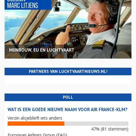
MIJNBOUW, EU EN LUCHTVAART
PARTNERS VAN LUCHTVAARTNIEUWS.NL!
POLL
WAT IS EEN GOEDE NIEUWE NAAM VOOR AIR FRANCE-KLM?
Verzin alsjeblieft iets anders
47% (81 stemmen)
European Airlines Group (EAG)