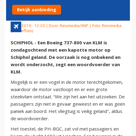
SCHIPHOL
Bekijk aanbieding
6 mei 2019 - 12:20 | Door:
Reismedia/ANP
| Foto: Reismedia
(archieffoto)
SCHIPHOL - Een Boeing 737-800 van KLM is
zondagochtend met een kapotte motor op
Schiphol geland. De oorzaak is nog onbekend en
wordt onderzocht, zegt een woordvoerder van
KLM.
Mogelijk is er een vogel in de motor terechtgekomen,
waardoor de motor vastloopt en er een grote
steekvlam ontstaat. “We zijn het aan het uitzoeken. De
passagiers zijn niet in gevaar geweest en er was geen
paniek aan boord. Het vliegtuig is veilig geland'', aldus
de woordvoerder.
Het toestel, de PH-BGC, zat vol met passagiers en
kwam als vlucht 1692 uit Lissabon. Een bewoner in de