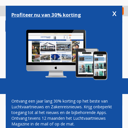
Overslaan
en
x
Digitaal Magazine
Registreer
Check in
naar
Profiteer nu van 30% korting
de
inhoud
gaan
Magazine
Podcasts
Vacatures
Toggl
naviga
Ontvang een jaar lang 30% korting op het beste van
Luchtvaartnieuws en Zakenreisnieuws. Krijg onbeperkt
toegang tot al het nieuws en de bijbehorende Apps.
KLM BOEING 737 LANDT MET
Ontvang tevens 12 maanden het Luchtvaartnieuws
DEFECTE MOTOR OP
Magazine in de mail of op de mat.