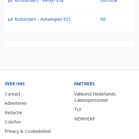
Jul: Amsterdam - Berlijn €38
Eurostar
Jul: Rotterdam - Antwerpen €21
NS
OVER ONS
PARTNERS
Contact
Vakbond Nederlands
Cabinepersoneel
Adverteren
TUI
Redactie
NEWHEAP
Colofon
Privacy & Cookiebeleid