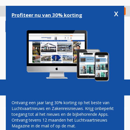
Overslaan
en
x
Digitaal Magazine
Registreer
Check in
naar
Profiteer nu van 30% korting
de
inhoud
gaan
Magazine
Podcasts
Vacatures
Toggl
naviga
Ontvang een jaar lang 30% korting op het beste van
Luchtvaartnieuws en Zakenreisnieuws. Krijg onbeperkt
toegang tot al het nieuws en de bijbehorende Apps.
KLM: FORTALEZA PAST
Ontvang tevens 12 maanden het Luchtvaartnieuws
PRIMA BINNEN
Magazine in de mail of op de mat.