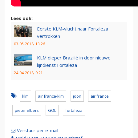
Lees ook:
Eerste KLM-vlucht naar Fortaleza
vertrokken
03-05-2018, 13:26
KLM dieper Brazilië in door nieuwe
lijndienst Fortaleza
24-04-2018, 9:21
klm
air france-klm
joon
air france
pieter elbers
GOL
fortaleza
Verstuur per e-mail