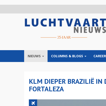
Overslaan
en
naar
de
inhoud
gaan
NIEUWS
COLUMNS & BLOGS
CAREER
KLM DIEPER BRAZILIË IN
FORTALEZA