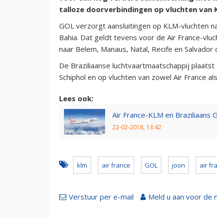
talloze doorverbindingen op vluchten van K
GOL verzorgt aansluitingen op KLM-vluchten naa
Bahia. Dat geldt tevens voor de Air France-vlu
naar Belem, Manaus, Natal, Recife en Salvador 
De Braziliaanse luchtvaartmaatschappij plaatst
Schiphol en op vluchten van zowel Air France als
Lees ook:
Air France-KLM en Braziliaans
22-02-2018, 13:42
klm
air france
GOL
joon
air fr
Verstuur per e-mail
Meld u aan voor de 