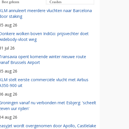
Best gelezen
Crashes
KLM annuleert meerdere vluchten naar Barcelona
door staking
05 aug 26
Donkere wolken boven IndiGo: prijsvechter doet
widebody-vloot weg
31 jul 26
Transavia opent komende winter nieuwe route
vanaf Brussels Airport
05 aug 26
KLM stelt eerste commerciële vlucht met Airbus
A350-900 uit
06 aug 26
Groningen vanaf nu verbonden met Esbjerg: 'scheelt
zeven uur rijden'
04 aug 26
easyJet wordt overgenomen door Apollo, Castlelake