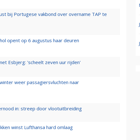
rust bij Portugese vakbond over overname TAP te
hol opent op 6 augustus haar deuren
t Esbjerg: 'scheelt zeven uur rijden'
 winter weer passagiersvluchten naar
ernood in: streep door vlootuitbreiding
ukken winst Lufthansa hard omlaag