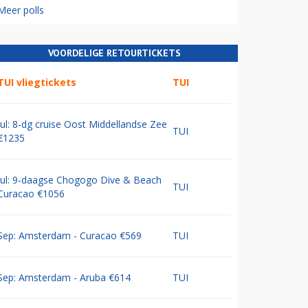
Meer polls
VOORDELIGE RETOURTICKETS
TUI vliegtickets
TUI
Jul: 8-dg cruise Oost Middellandse Zee
TUI
€1235
Jul: 9-daagse Chogogo Dive & Beach
TUI
Curacao €1056
Sep: Amsterdam - Curacao €569
TUI
Sep: Amsterdam - Aruba €614
TUI