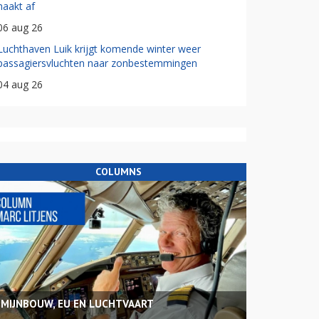
haakt af
06 aug 26
Luchthaven Luik krijgt komende winter weer
passagiersvluchten naar zonbestemmingen
04 aug 26
COLUMNS
MIJNBOUW, EU EN LUCHTVAART