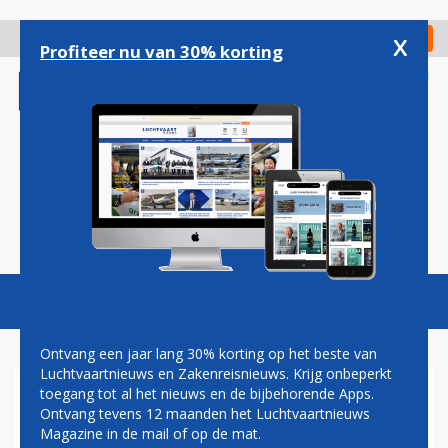
Overslaan
en
x
Digitaal Magazine
Registreer
Check in
naar
Profiteer nu van 30% korting
de
inhoud
gaan
Magazine
Podcasts
Vacatures
Toggl
naviga
Ontvang een jaar lang 30% korting op het beste van
Luchtvaartnieuws en Zakenreisnieuws. Krijg onbeperkt
toegang tot al het nieuws en de bijbehorende Apps.
KLM: NOG GEEN BESLUIT
Ontvang tevens 12 maanden het Luchtvaartnieuws
OVER ROL GDS BIJ
Magazine in de mail of op de mat.