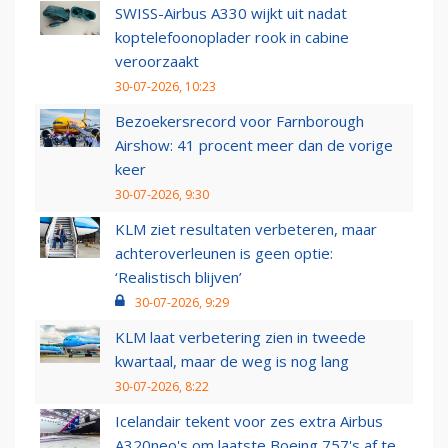
SWISS-Airbus A330 wijkt uit nadat
koptelefoonoplader rook in cabine
veroorzaakt
30-07-2026, 10:23
Bezoekersrecord voor Farnborough
Airshow: 41 procent meer dan de vorige
keer
30-07-2026, 9:30
KLM ziet resultaten verbeteren, maar
achteroverleunen is geen optie:
‘Realistisch blijven’
30-07-2026, 9:29
KLM laat verbetering zien in tweede
kwartaal, maar de weg is nog lang
30-07-2026, 8:22
Icelandair tekent voor zes extra Airbus
A320neo's om laatste Boeing 757's af te