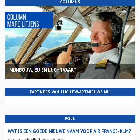
COLUMNS
MIJNBOUW, EU EN LUCHTVAART
PARTNERS VAN LUCHTVAARTNIEUWS.NL!
POLL
WAT IS EEN GOEDE NIEUWE NAAM VOOR AIR FRANCE-KLM?
Verzin alsjeblieft iets anders