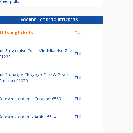
Meer polls
VOORDELIGE RETOURTICKETS
TUI vliegtickets
TUI
Jul: 8-dg cruise Oost Middellandse Zee
TUI
€1235
Jul: 9-daagse Chogogo Dive & Beach
TUI
Curacao €1056
Sep: Amsterdam - Curacao €569
TUI
Sep: Amsterdam - Aruba €614
TUI