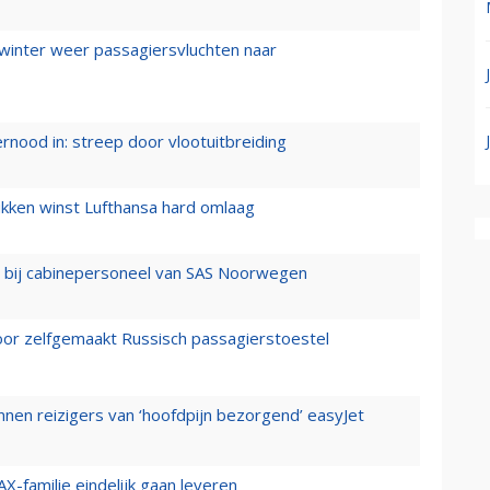
 winter weer passagiersvluchten naar
ernood in: streep door vlootuitbreiding
ukken winst Lufthansa hard omlaag
 bij cabinepersoneel van SAS Noorwegen
voor zelfgemaakt Russisch passagierstoestel
nen reizigers van ‘hoofdpijn bezorgend’ easyJet
X-familie eindelijk gaan leveren