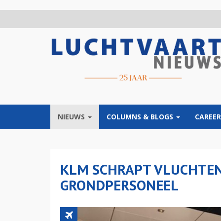
Overslaan
en
naar
de
inhoud
gaan
NIEUWS
COLUMNS & BLOGS
CAREER
KLM SCHRAPT VLUCHTEN
GRONDPERSONEEL