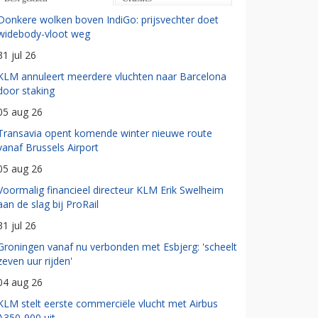
Donkere wolken boven IndiGo: prijsvechter doet
widebody-vloot weg
31 jul 26
KLM annuleert meerdere vluchten naar Barcelona
door staking
05 aug 26
Transavia opent komende winter nieuwe route
vanaf Brussels Airport
05 aug 26
Voormalig financieel directeur KLM Erik Swelheim
aan de slag bij ProRail
31 jul 26
Groningen vanaf nu verbonden met Esbjerg: 'scheelt
zeven uur rijden'
04 aug 26
KLM stelt eerste commerciële vlucht met Airbus
A350-900 uit