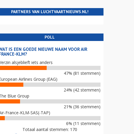
PARTNERS VAN LUCHTVAARTNIEUWS.NL!
POLL
WAT IS EEN GOEDE NIEUWE NAAM VOOR AIR
FRANCE-KLM?
Verzin alsjeblieft iets anders
47% (81 stemmen)
European Airlines Group (EAG)
24% (42 stemmen)
The Blue Group
21% (36 stemmen)
Air-France-KLM-SAS(-TAP)
6% (11 stemmen)
Totaal aantal stemmen: 170