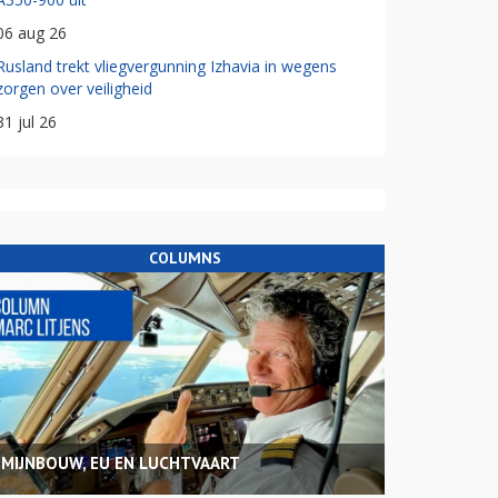
06 aug 26
Rusland trekt vliegvergunning Izhavia in wegens
zorgen over veiligheid
31 jul 26
COLUMNS
MIJNBOUW, EU EN LUCHTVAART