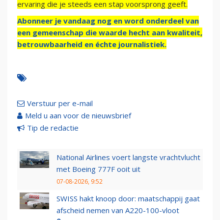
ervaring die je steeds een stap voorsprong geeft.
Abonneer je vandaag nog en word onderdeel van
een gemeenschap die waarde hecht aan kwaliteit,
betrouwbaarheid en échte journalistiek.
Verstuur per e-mail
Meld u aan voor de nieuwsbrief
Tip de redactie
National Airlines voert langste vrachtvlucht
met Boeing 777F ooit uit
07-08-2026, 9:52
SWISS hakt knoop door: maatschappij gaat
afscheid nemen van A220-100-vloot