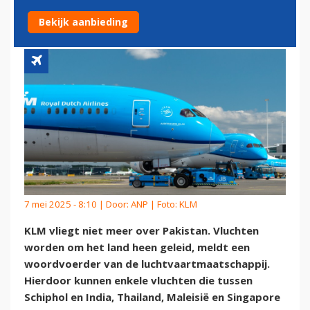
AANVALLEN
Bekijk aanbieding
7 mei 2025 - 8:10 | Door:
ANP
| Foto: KLM
KLM vliegt niet meer over Pakistan. Vluchten
worden om het land heen geleid, meldt een
woordvoerder van de luchtvaartmaatschappij.
Hierdoor kunnen enkele vluchten die tussen
Schiphol en India, Thailand, Maleisië en Singapore