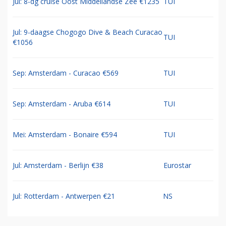
Jul: 8-dg cruise Oost Middellandse Zee €1235
TUI
Jul: 9-daagse Chogogo Dive & Beach Curacao
TUI
€1056
Sep: Amsterdam - Curacao €569
TUI
Sep: Amsterdam - Aruba €614
TUI
Mei: Amsterdam - Bonaire €594
TUI
Jul: Amsterdam - Berlijn €38
Eurostar
Jul: Rotterdam - Antwerpen €21
NS