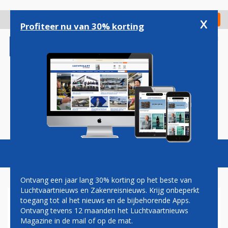
Overslaan
en
x
Digitaal Magazine
Registreer
Check in
naar
Profiteer nu van 30% korting
de
inhoud
gaan
Magazine
Podcasts
Vacatures
Toggl
naviga
Ontvang een jaar lang 30% korting op het beste van
Luchtvaartnieuws en Zakenreisnieuws. Krijg onbeperkt
toegang tot al het nieuws en de bijbehorende Apps.
KLM VLIEGT NIET MEER OVER
Ontvang tevens 12 maanden het Luchtvaartnieuws
PAKISTAN NA INDIASE
Magazine in de mail of op de mat.