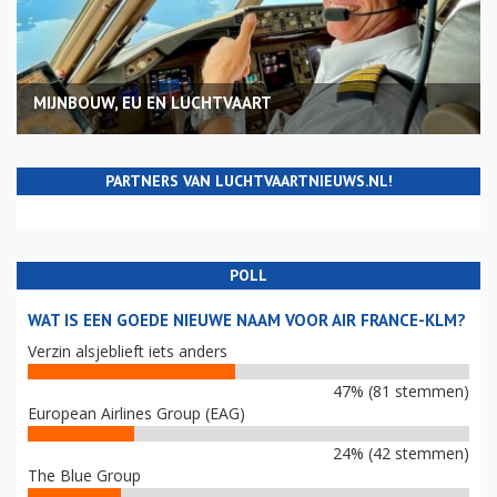
MIJNBOUW, EU EN LUCHTVAART
PARTNERS VAN LUCHTVAARTNIEUWS.NL!
POLL
WAT IS EEN GOEDE NIEUWE NAAM VOOR AIR FRANCE-KLM?
Verzin alsjeblieft iets anders
47% (81 stemmen)
European Airlines Group (EAG)
24% (42 stemmen)
The Blue Group