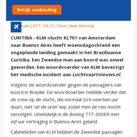
INCIDENT
Bekijk aanbieding
18 januari 2017 - 16:12 | Door:
Niek Vernooij
CURITIBA - KLM-vlucht KL701 van Amsterdam
naar Buenos Aires heeft woensdagochtend een
ongeplande landing gemaakt in het Braziliaanse
Curitiba. Een Zweedse man aan boord was onwel
geworden. Een woordvoerder van KLM bevestigt
het medische incident aan
Luchtvaartnieuws.nl
.
Volgens de woordvoerder gingen de passagiers van
boord in Brazilië. De woordvoerder meldde verder dat
de crew op de vlucht, die normaal zo’n veertien uur
duurt, niet 'uit de uren' liep zodat men de reis mocht
vervolgen. Uiteindelijk is de Boeing 777-300ER met
vijf uur vertraging in Buenos Aires geland.
Cabineleden van KLM hebben de Zweedse passagier