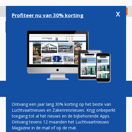
Overslaan
en
x
Digitaal Magazine
Registreer
Check in
naar
Profiteer nu van 30% korting
de
inhoud
gaan
Magazine
Podcasts
Vacatures
Toggl
naviga
Ontvang een jaar lang 30% korting op het beste van
Luchtvaartnieuws en Zakenreisnieuws. Krijg onbeperkt
toegang tot al het nieuws en de bijbehorende Apps.
KLM-VLUCHT WIJKT UIT
Ontvang tevens 12 maanden het Luchtvaartnieuws
NAAR CURITIBA OM MEDISCH
Magazine in de mail of op de mat.