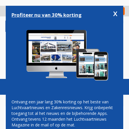
Overslaan
en
x
Digitaal Magazine
Registreer
Check in
naar
Profiteer nu van 30% korting
de
inhoud
gaan
Magazine
Podcasts
Vacatures
Toggl
naviga
Ontvang een jaar lang 30% korting op het beste van
Luchtvaartnieuws en Zakenreisnieuws. Krijg onbeperkt
toegang tot al het nieuws en de bijbehorende Apps.
LATAM AIRBUS A320 LOOPT
Ontvang tevens 12 maanden het Luchtvaartnieuws
BRANDSCHADE OP
Magazine in de mail of op de mat.