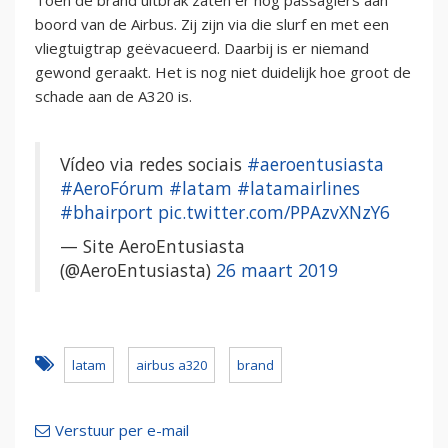
Toen de brand uitbrak zaten er nog passagiers aan
boord van de Airbus. Zij zijn via die slurf en met een
vliegtuigtrap geëvacueerd. Daarbij is er niemand
gewond geraakt. Het is nog niet duidelijk hoe groot de
schade aan de A320 is.
Vídeo via redes sociais
#aeroentusiasta
#AeroFórum
#latam
#latamairlines
#bhairport
pic.twitter.com/PPAzvXNzY6
— Site AeroEntusiasta
(@AeroEntusiasta)
26 maart 2019
latam
airbus a320
brand
Verstuur per e-mail