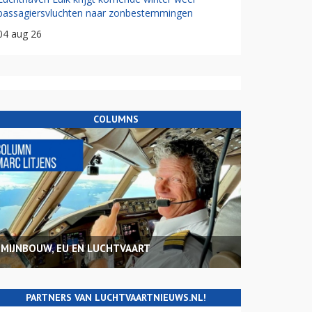
passagiersvluchten naar zonbestemmingen
04 aug 26
COLUMNS
MIJNBOUW, EU EN LUCHTVAART
PARTNERS VAN LUCHTVAARTNIEUWS.NL!