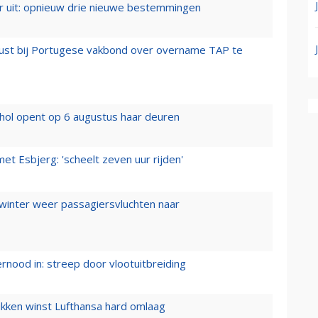
er uit: opnieuw drie nieuwe bestemmingen
rust bij Portugese vakbond over overname TAP te
hol opent op 6 augustus haar deuren
t Esbjerg: 'scheelt zeven uur rijden'
 winter weer passagiersvluchten naar
ernood in: streep door vlootuitbreiding
ukken winst Lufthansa hard omlaag