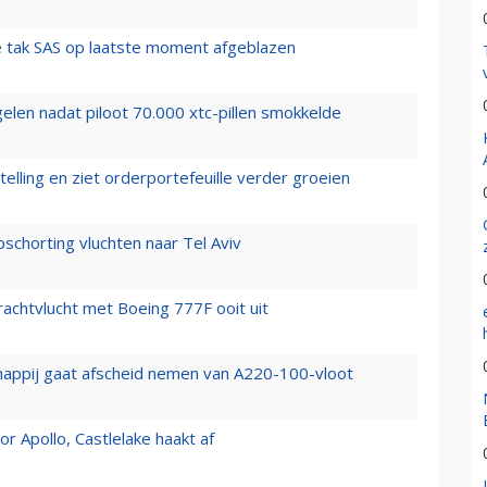
 tak SAS op laatste moment afgeblazen
elen nadat piloot 70.000 xtc-pillen smokkelde
elling en ziet orderportefeuille verder groeien
chorting vluchten naar Tel Aviv
vrachtvlucht met Boeing 777F ooit uit
happij gaat afscheid nemen van A220-100-vloot
 Apollo, Castlelake haakt af