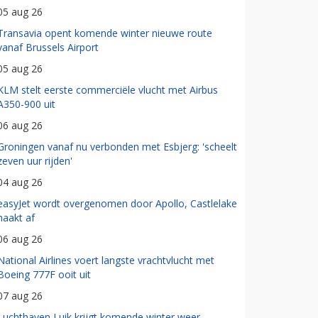
05 aug 26
Transavia opent komende winter nieuwe route
vanaf Brussels Airport
05 aug 26
KLM stelt eerste commerciële vlucht met Airbus
A350-900 uit
06 aug 26
Groningen vanaf nu verbonden met Esbjerg: 'scheelt
zeven uur rijden'
04 aug 26
easyJet wordt overgenomen door Apollo, Castlelake
haakt af
06 aug 26
National Airlines voert langste vrachtvlucht met
Boeing 777F ooit uit
07 aug 26
Luchthaven Luik krijgt komende winter weer