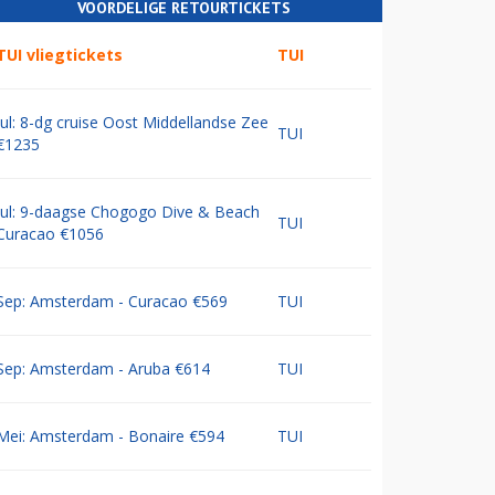
VOORDELIGE RETOURTICKETS
TUI vliegtickets
TUI
Jul: 8-dg cruise Oost Middellandse Zee
TUI
€1235
Jul: 9-daagse Chogogo Dive & Beach
TUI
Curacao €1056
Sep: Amsterdam - Curacao €569
TUI
Sep: Amsterdam - Aruba €614
TUI
Mei: Amsterdam - Bonaire €594
TUI