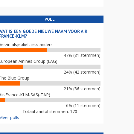
POLL
WAT IS EEN GOEDE NIEUWE NAAM VOOR AIR
FRANCE-KLM?
Verzin alsjeblieft iets anders
47% (81 stemmen)
European Airlines Group (EAG)
24% (42 stemmen)
The Blue Group
21% (36 stemmen)
Air-France-KLM-SAS(-TAP)
6% (11 stemmen)
Totaal aantal stemmen: 170
Meer polls