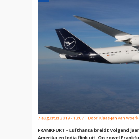
7 augustus 2019 - 13:07 | Door:
Klaas-Jan van Woer
FRANKFURT - Lufthansa breidt volgend jaa
Amerika en India flink uit. Op zowel Frank