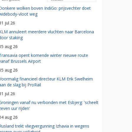
Donkere wolken boven IndiGo: prijsvechter doet
widebody-vloot weg
31 jul 26
KLM annuleert meerdere vluchten naar Barcelona
door staking
05 aug 26
Transavia opent komende winter nieuwe route
vanaf Brussels Airport
05 aug 26
Voormalig financieel directeur KLM Erik Swelheim
aan de slag bij ProRail
31 jul 26
Groningen vanaf nu verbonden met Esbjerg: 'scheelt
zeven uur rijden'
04 aug 26
Rusland trekt vliegvergunning Izhavia in wegens
zorgen over veiligheid