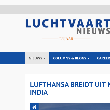
Overslaan
en
naar
de
inhoud
gaan
NIEUWS
COLUMNS & BLOGS
CAREER
LUFTHANSA BREIDT UIT
INDIA