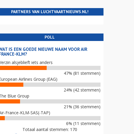
PARTNERS VAN LUCHTVAARTNIEUWS.NL!
POLL
WAT IS EEN GOEDE NIEUWE NAAM VOOR AIR
FRANCE-KLM?
Verzin alsjeblieft iets anders
47% (81 stemmen)
European Airlines Group (EAG)
24% (42 stemmen)
The Blue Group
21% (36 stemmen)
Air-France-KLM-SAS(-TAP)
6% (11 stemmen)
Totaal aantal stemmen: 170