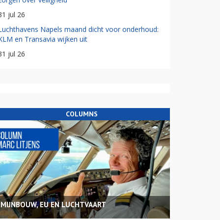
31 jul 26
Luchthavens Napels maand dicht voor onderhoud:
KLM en Transavia wijken uit
31 jul 26
COLUMNS
MIJNBOUW, EU EN LUCHTVAART