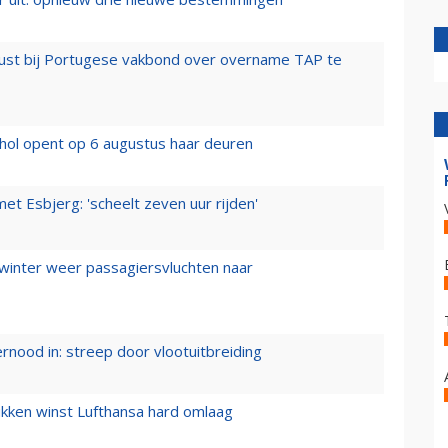
rust bij Portugese vakbond over overname TAP te
hol opent op 6 augustus haar deuren
t Esbjerg: 'scheelt zeven uur rijden'
 winter weer passagiersvluchten naar
ernood in: streep door vlootuitbreiding
ukken winst Lufthansa hard omlaag