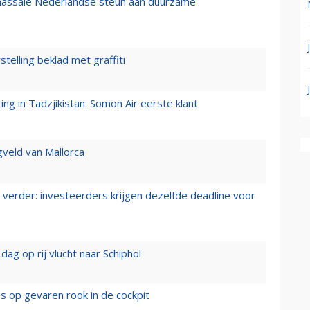
 massale Nederlandse steun aan duurzame
stelling beklad met graffiti
g in Tadzjikistan: Somon Air eerste klant
gveld van Mallorca
verder: investeerders krijgen dezelfde deadline voor
ag op rij vlucht naar Schiphol
es op gevaren rook in de cockpit