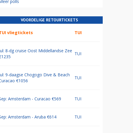
Meer polls
VOORDELIGE RETOURTICKETS
TUI vliegtickets
TUI
Jul: 8-dg cruise Oost Middellandse Zee
TUI
€1235
Jul: 9-daagse Chogogo Dive & Beach
TUI
Curacao €1056
Sep: Amsterdam - Curacao €569
TUI
Sep: Amsterdam - Aruba €614
TUI