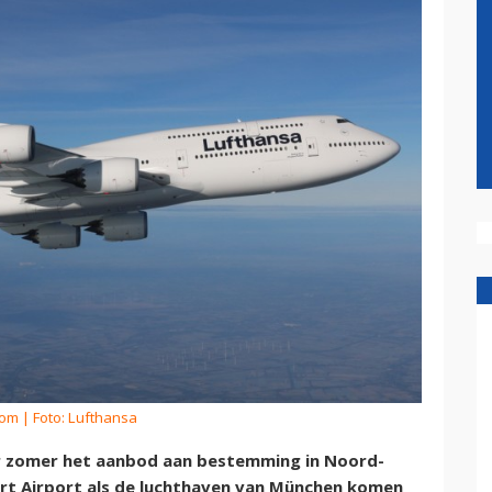
kom
| Foto: Lufthansa
r zomer het aanbod aan bestemming in Noord-
furt Airport als de luchthaven van München komen