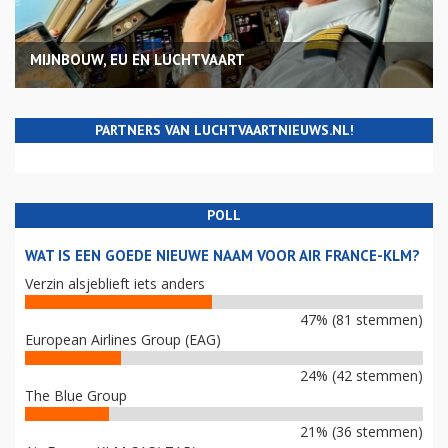
MIJNBOUW, EU EN LUCHTVAART
PARTNERS VAN LUCHTVAARTNIEUWS.NL!
POLL
WAT IS EEN GOEDE NIEUWE NAAM VOOR AIR FRANCE-KLM?
Verzin alsjeblieft iets anders
47% (81 stemmen)
European Airlines Group (EAG)
24% (42 stemmen)
The Blue Group
21% (36 stemmen)