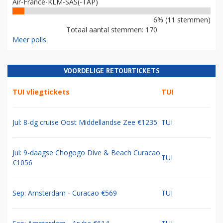
Air-France-KLM-SAS(-TAP)
6% (11 stemmen)
Totaal aantal stemmen: 170
Meer polls
VOORDELIGE RETOURTICKETS
TUI vliegtickets
TUI
Jul: 8-dg cruise Oost Middellandse Zee €1235
TUI
Jul: 9-daagse Chogogo Dive & Beach Curacao
TUI
€1056
Sep: Amsterdam - Curacao €569
TUI