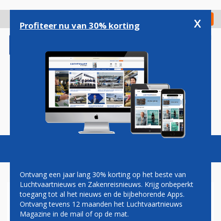
Overslaan
en
x
Digitaal Magazine
Registreer
Check in
naar
Profiteer nu van 30% korting
de
inhoud
gaan
Magazine
Podcasts
Vacatures
Toggl
naviga
Ontvang een jaar lang 30% korting op het beste van
Luchtvaartnieuws en Zakenreisnieuws. Krijg onbeperkt
toegang tot al het nieuws en de bijbehorende Apps.
LUFTHANSA STATIONEERT
Ontvang tevens 12 maanden het Luchtvaartnieuws
HELFT A380-VLOOT IN
Magazine in de mail of op de mat.