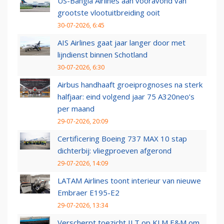
US-Bangla Airlines aan vooravond van
grootste vlootuitbreiding ooit
30-07-2026, 6:45
AIS Airlines gaat jaar langer door met
lijndienst binnen Schotland
30-07-2026, 6:30
Airbus handhaaft groeiprognoses na sterk
halfjaar: eind volgend jaar 75 A320neo’s
per maand
29-07-2026, 20:09
Certificering Boeing 737 MAX 10 stap
dichterbij: vliegproeven afgerond
29-07-2026, 14:09
LATAM Airlines toont interieur van nieuwe
Embraer E195-E2
29-07-2026, 13:34
Verscherpt toezicht ILT op KLM E&M om