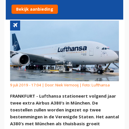
MÜNCHEN
Bekijk aanbieding
9 juli 2019 - 17:04 | Door:
Niek Vernooij
| Foto: Lufthansa
FRANKFURT - Lufthansa stationeert volgend jaar
twee extra Airbus A380’s in München. De
toestellen zullen worden ingezet op twee
bestemmingen in de Verenigde Staten. Het aantal
A380’s met München als thuisbasis groeit