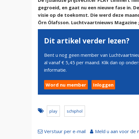
De IJslandse prijsvechter PLAY timmert flink 
gegroeid, en gaat nu een nieuwe fase in. D
visie op de toekomst. Die werd deze maand
Örn Ólafsson. Luchtvaartnieuws Magazine 
Dit artikel verder lezen?
Bent u nog geen member van Luchtvaartnieu
al vanaf € 5,45 per maand. Klik dan op ond
informatie.
Word nu member
Inloggen
play
schiphol
Verstuur per e-mail
Meld u aan voor de 