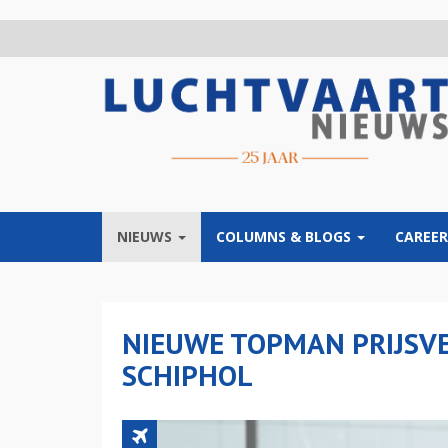
Overslaan
en
naar
de
inhoud
gaan
NIEUWS
COLUMNS & BLOGS
CAREER
NIEUWE TOPMAN PRIJSVE
SCHIPHOL