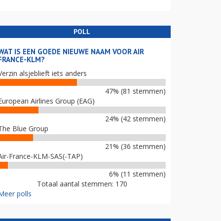
POLL
WAT IS EEN GOEDE NIEUWE NAAM VOOR AIR
FRANCE-KLM?
Verzin alsjeblieft iets anders
47% (81 stemmen)
European Airlines Group (EAG)
24% (42 stemmen)
The Blue Group
21% (36 stemmen)
Air-France-KLM-SAS(-TAP)
6% (11 stemmen)
Totaal aantal stemmen: 170
Meer polls