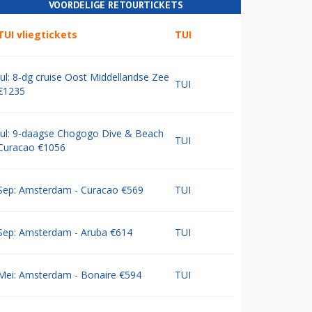
VOORDELIGE RETOURTICKETS
TUI vliegtickets
TUI
Jul: 8-dg cruise Oost Middellandse Zee
TUI
€1235
Jul: 9-daagse Chogogo Dive & Beach
TUI
Curacao €1056
Sep: Amsterdam - Curacao €569
TUI
Sep: Amsterdam - Aruba €614
TUI
Mei: Amsterdam - Bonaire €594
TUI