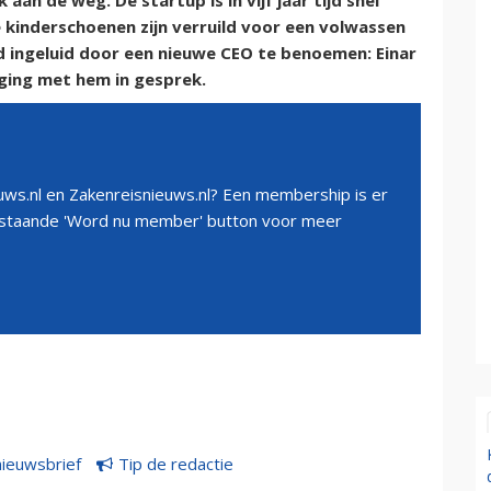
aan de weg. De startup is in vijf jaar tijd snel
e kinderschoenen zijn verruild voor een volwassen
 ingeluid door een nieuwe CEO te benoemen: Einar
ging met hem in gesprek.
ws.nl en Zakenreisnieuws.nl? Een membership is er
erstaande 'Word nu member' button voor meer
nieuwsbrief
Tip de redactie