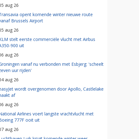
05 aug 26
Transavia opent komende winter nieuwe route
vanaf Brussels Airport
05 aug 26
KLM stelt eerste commerciële vlucht met Airbus
A350-900 uit
06 aug 26
Groningen vanaf nu verbonden met Esbjerg: 'scheelt
zeven uur rijden'
04 aug 26
easyJet wordt overgenomen door Apollo, Castlelake
haakt af
06 aug 26
National Airlines voert langste vrachtvlucht met
Boeing 777F ooit uit
07 aug 26
Luchthaven Luik krijgt komende winter weer