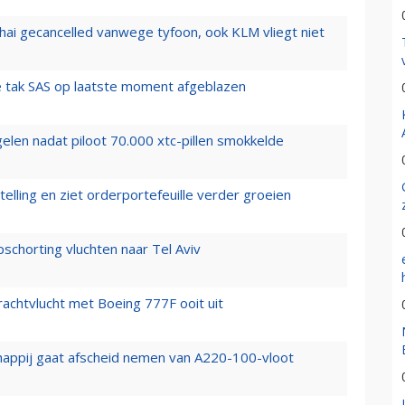
hai gecancelled vanwege tyfoon, ook KLM vliegt niet
 tak SAS op laatste moment afgeblazen
elen nadat piloot 70.000 xtc-pillen smokkelde
elling en ziet orderportefeuille verder groeien
chorting vluchten naar Tel Aviv
vrachtvlucht met Boeing 777F ooit uit
happij gaat afscheid nemen van A220-100-vloot