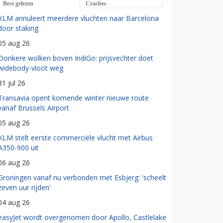
Best gelezen
Crashes
KLM annuleert meerdere vluchten naar Barcelona
door staking
05 aug 26
Donkere wolken boven IndiGo: prijsvechter doet
widebody-vloot weg
31 jul 26
Transavia opent komende winter nieuwe route
vanaf Brussels Airport
05 aug 26
KLM stelt eerste commerciële vlucht met Airbus
A350-900 uit
06 aug 26
Groningen vanaf nu verbonden met Esbjerg: 'scheelt
zeven uur rijden'
04 aug 26
easyJet wordt overgenomen door Apollo, Castlelake