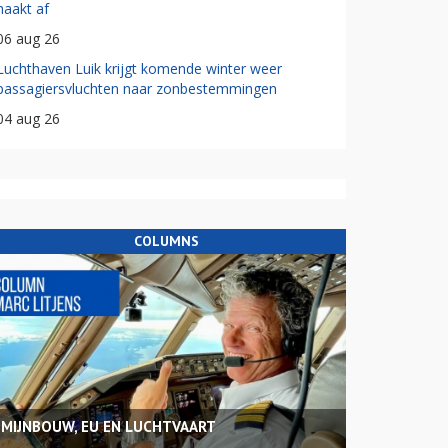
haakt af
06 aug 26
Luchthaven Luik krijgt komende winter weer
passagiersvluchten naar zonbestemmingen
04 aug 26
COLUMNS
MIJNBOUW, EU EN LUCHTVAART