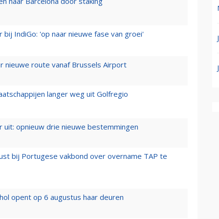
n naar Barcelona door staking
 bij IndiGo: 'op naar nieuwe fase van groei'
 nieuwe route vanaf Brussels Airport
aatschappijen langer weg uit Golfregio
er uit: opnieuw drie nieuwe bestemmingen
rust bij Portugese vakbond over overname TAP te
hol opent op 6 augustus haar deuren