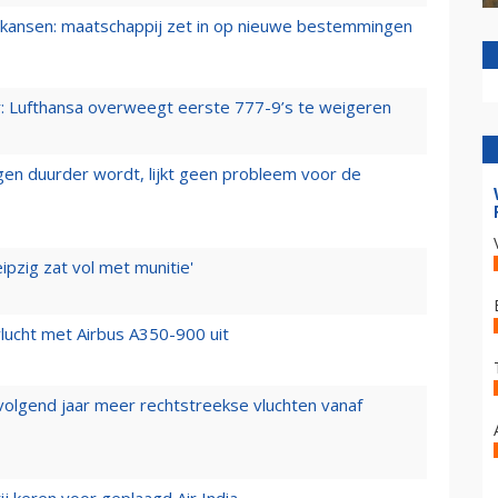
ansen: maatschappij zet in op nieuwe bestemmingen
er: Lufthansa overweegt eerste 777-9’s te weigeren
iegen duurder wordt, lijkt geen probleem voor de
ipzig zat vol met munitie'
lucht met Airbus A350-900 uit
 volgend jaar meer rechtstreekse vluchten vanaf
j keren voor geplaagd Air India