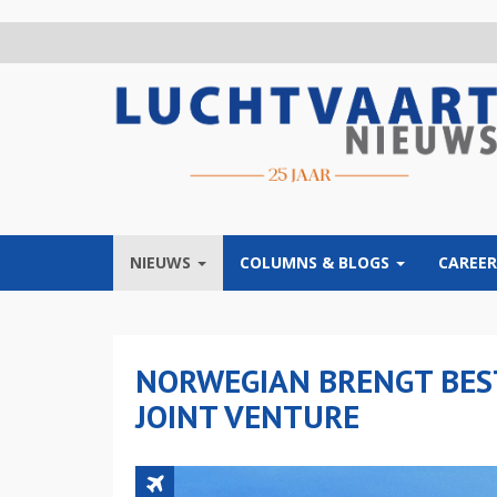
Overslaan
en
naar
de
inhoud
gaan
NIEUWS
COLUMNS & BLOGS
CAREER
NORWEGIAN BRENGT BES
JOINT VENTURE