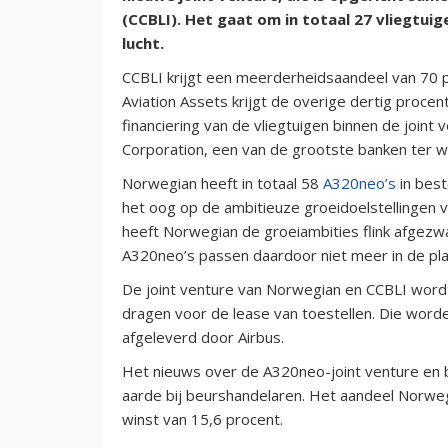
(CCBLI). Het gaat om in totaal 27 vliegtui
lucht.
CCBLI krijgt een meerderheidsaandeel van 70 p
Aviation Assets krijgt de overige dertig proce
financiering van de vliegtuigen binnen de joint
Corporation, een van de grootste banken ter w
Norwegian heeft in totaal 58
A320neo’s
in best
het oog op de ambitieuze groeidoelstellingen 
heeft Norwegian de groeiambities flink afgezwa
A320neo’s passen daardoor niet meer in de pl
De joint venture van Norwegian en CCBLI word
dragen voor de lease van toestellen. Die word
afgeleverd door Airbus.
Het nieuws over de A320neo-joint venture en
aarde bij beurshandelaren. Het aandeel Norwe
winst van 15,6 procent.