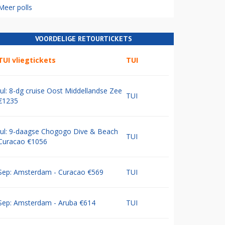
Meer polls
VOORDELIGE RETOURTICKETS
TUI vliegtickets
TUI
Jul: 8-dg cruise Oost Middellandse Zee
TUI
€1235
Jul: 9-daagse Chogogo Dive & Beach
TUI
Curacao €1056
Sep: Amsterdam - Curacao €569
TUI
Sep: Amsterdam - Aruba €614
TUI