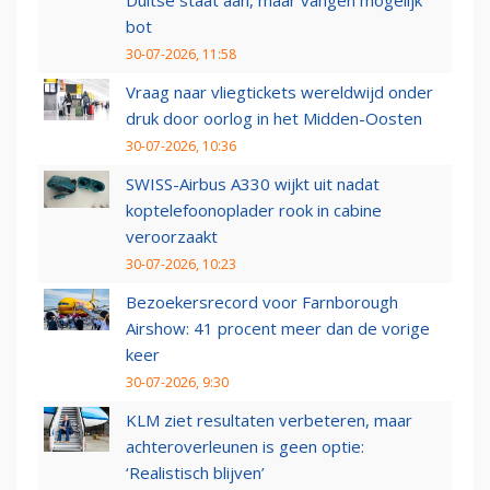
Duitse staat aan, maar vangen mogelijk
bot
30-07-2026, 11:58
Vraag naar vliegtickets wereldwijd onder
druk door oorlog in het Midden-Oosten
30-07-2026, 10:36
SWISS-Airbus A330 wijkt uit nadat
koptelefoonoplader rook in cabine
veroorzaakt
30-07-2026, 10:23
Bezoekersrecord voor Farnborough
Airshow: 41 procent meer dan de vorige
keer
30-07-2026, 9:30
KLM ziet resultaten verbeteren, maar
achteroverleunen is geen optie:
‘Realistisch blijven’