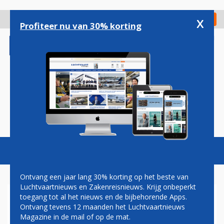
Overslaan
en
x
Digitaal Magazine
Registreer
Check in
naar
Profiteer nu van 30% korting
de
inhoud
gaan
Magazine
Podcasts
Vacatures
Toggl
naviga
Ontvang een jaar lang 30% korting op het beste van
Luchtvaartnieuws en Zakenreisnieuws. Krijg onbeperkt
toegang tot al het nieuws en de bijbehorende Apps.
OLYMPISCHE BOEING 787
Ontvang tevens 12 maanden het Luchtvaartnieuws
KLAAR OM TE VLAMMEN
Magazine in de mail of op de mat.