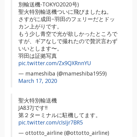
別輸送機-TOKYO2020号)
聖火特別輸送機ついに飛びましたね。
さすがに成田−羽田のフェリーだとドッ
カン上がりです。
もう少し青空で光が欲しかったところで
すが、ギアなしで撮れたので贅沢言わず
いいとします〜。
羽田は証拠写真
pic.twitter.com/Zx9QXRnnYU
— mameshiba (@mameshiba1959)
March 17, 2020
聖火特別輸送機
JA837Jです‼️
第２ターミナルに駐機してます。
pic.twitter.com/cIsIjr7BR5
— ottotto_airline (@ottotto_airline)