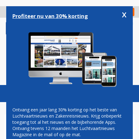
Overslaan
en
x
Digitaal Magazine
Registreer
Check in
naar
Profiteer nu van 30% korting
de
inhoud
gaan
Magazine
Podcasts
Vacatures
Toggl
naviga
Ontvang een jaar lang 30% korting op het beste van
Luchtvaartnieuws en Zakenreisnieuws. Krijg onbeperkt
toegang tot al het nieuws en de bijbehorende Apps.
OLYMPISCHE SPELEN
Ontvang tevens 12 maanden het Luchtvaartnieuws
Magazine in de mail of op de mat.