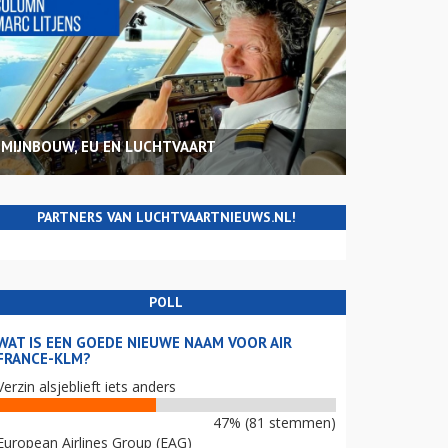
MIJNBOUW, EU EN LUCHTVAART
PARTNERS VAN LUCHTVAARTNIEUWS.NL!
POLL
WAT IS EEN GOEDE NIEUWE NAAM VOOR AIR
FRANCE-KLM?
Verzin alsjeblieft iets anders
47% (81 stemmen)
European Airlines Group (EAG)