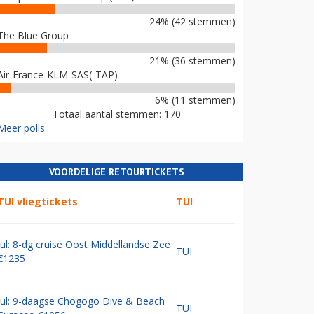
24% (42 stemmen)
The Blue Group
21% (36 stemmen)
Air-France-KLM-SAS(-TAP)
6% (11 stemmen)
Totaal aantal stemmen: 170
Meer polls
VOORDELIGE RETOURTICKETS
TUI vliegtickets
TUI
Jul: 8-dg cruise Oost Middellandse Zee
TUI
€1235
Jul: 9-daagse Chogogo Dive & Beach
TUI