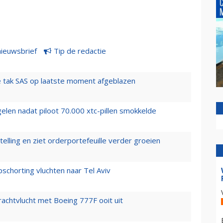
nieuwsbrief
Tip de redactie
 tak SAS op laatste moment afgeblazen
elen nadat piloot 70.000 xtc-pillen smokkelde
elling en ziet orderportefeuille verder groeien
chorting vluchten naar Tel Aviv
vrachtvlucht met Boeing 777F ooit uit