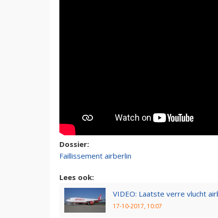
Dossier:
Faillissement airberlin
Lees ook:
VIDEO: Laatste verre vlucht ai
17-10-2017, 10:07