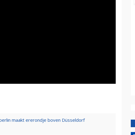
rberlin maakt ererondje boven Düsseldorf