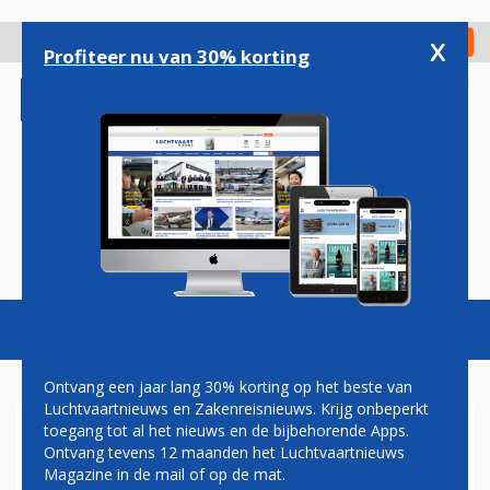
Overslaan
en
x
Digitaal Magazine
Registreer
Check in
naar
Profiteer nu van 30% korting
de
inhoud
gaan
Magazine
Podcasts
Vacatures
Toggl
naviga
Ontvang een jaar lang 30% korting op het beste van
Luchtvaartnieuws en Zakenreisnieuws. Krijg onbeperkt
toegang tot al het nieuws en de bijbehorende Apps.
PILOTEN AIRBERLIN
Ontvang tevens 12 maanden het Luchtvaartnieuws
GESCHORST NA FLY-BY
Magazine in de mail of op de mat.