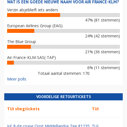
WAT IS EEN GOEDE NIEUWE NAAM VOOR AIR FRANCE-KLM?
Verzin alsjeblieft iets anders
47% (81 stemmen)
European Airlines Group (EAG)
24% (42 stemmen)
The Blue Group
21% (36 stemmen)
Air-France-KLM-SAS(-TAP)
6% (11 stemmen)
Totaal aantal stemmen: 170
Meer polls
VOORDELIGE RETOURTICKETS
TUI vliegtickets
TUI
Jul: 8-dg cruise Oost Middellandse Zee €1235
TUI