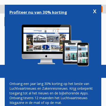
Overslaan
en
x
Digitaal Magazine
Registreer
Check in
naar
Profiteer nu van 30% korting
de
inhoud
gaan
Magazine
Podcasts
Vacatures
Toggl
naviga
Ontvang een jaar lang 30% korting op het beste van
Luchtvaartnieuws en Zakenreisnieuws. Krijg onbeperkt
toegang tot al het nieuws en de bijbehorende Apps.
PLAY BREIDT UIT RICHTING
Ontvang tevens 12 maanden het Luchtvaartnieuws
SCANDINAVIË EN SPANJE
Magazine in de mail of op de mat.