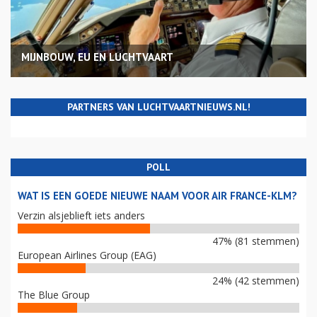
MIJNBOUW, EU EN LUCHTVAART
PARTNERS VAN LUCHTVAARTNIEUWS.NL!
POLL
WAT IS EEN GOEDE NIEUWE NAAM VOOR AIR FRANCE-KLM?
Verzin alsjeblieft iets anders
47% (81 stemmen)
European Airlines Group (EAG)
24% (42 stemmen)
The Blue Group