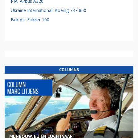
PIA: Airbus A320
Ukraine International: Boeing 737-800
Bek Air: Fokker 100
COLUMNS
MIJNBOUW, EU EN LUCHTVAART