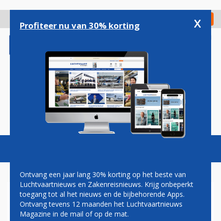
Overslaan
en
x
Digitaal Magazine
Registreer
Check in
naar
Profiteer nu van 30% korting
de
inhoud
gaan
Magazine
Podcasts
Vacatures
Toggl
naviga
Ontvang een jaar lang 30% korting op het beste van
Luchtvaartnieuws en Zakenreisnieuws. Krijg onbeperkt
toegang tot al het nieuws en de bijbehorende Apps.
QANTAS VERBREEKT RECORD
Ontvang tevens 12 maanden het Luchtvaartnieuws
OP ROUTE PERTH - LONDEN
Magazine in de mail of op de mat.