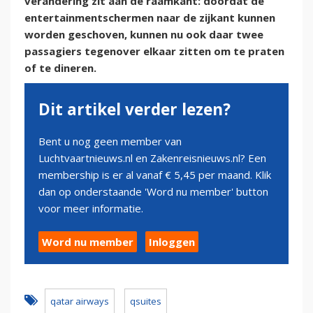
verandering zit aan de raamkant: doordat de
entertainmentschermen naar de zijkant kunnen
worden geschoven, kunnen nu ook daar twee
passagiers tegenover elkaar zitten om te praten
of te dineren.
Dit artikel verder lezen?
Bent u nog geen member van
Luchtvaartnieuws.nl en Zakenreisnieuws.nl? Een
membership is er al vanaf € 5,45 per maand. Klik
dan op onderstaande 'Word nu member' button
voor meer informatie.
Word nu member
Inloggen
qatar airways
qsuites