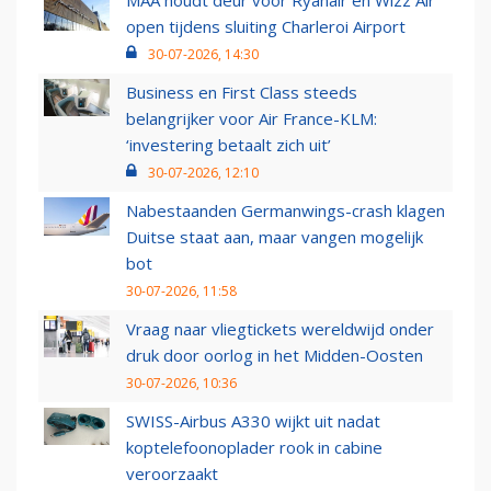
MAA houdt deur voor Ryanair en Wizz Air
open tijdens sluiting Charleroi Airport
30-07-2026, 14:30
Business en First Class steeds
belangrijker voor Air France-KLM:
‘investering betaalt zich uit’
30-07-2026, 12:10
Nabestaanden Germanwings-crash klagen
Duitse staat aan, maar vangen mogelijk
bot
30-07-2026, 11:58
Vraag naar vliegtickets wereldwijd onder
druk door oorlog in het Midden-Oosten
30-07-2026, 10:36
SWISS-Airbus A330 wijkt uit nadat
koptelefoonoplader rook in cabine
veroorzaakt