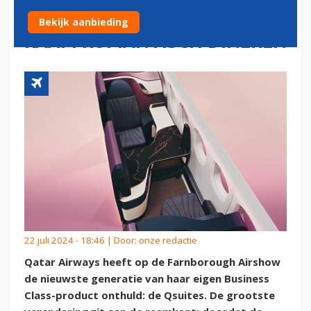
QSUITES: NU OOK AAN HET
Bekijk aanbieding
RAAM ROMANTISCH DINEREN
22 juli 2024 - 18:46 | Door:
onze redactie
Qatar Airways heeft op de Farnborough Airshow
de nieuwste generatie van haar eigen Business
Class-product onthuld: de Qsuites. De grootste