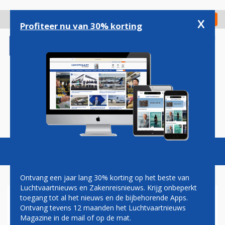
Overslaan
en
x
Digitaal Magazine
Registreer
Check in
naar
Profiteer nu van 30% korting
de
inhoud
gaan
Magazine
Podcasts
Vacatures
Toggl
naviga
Ontvang een jaar lang 30% korting op het beste van
Luchtvaartnieuws en Zakenreisnieuws. Krijg onbeperkt
toegang tot al het nieuws en de bijbehorende Apps.
QATAR AIRWAYS ONTHULT
Ontvang tevens 12 maanden het Luchtvaartnieuws
NIEUWSTE GENERATIE
Magazine in de mail of op de mat.