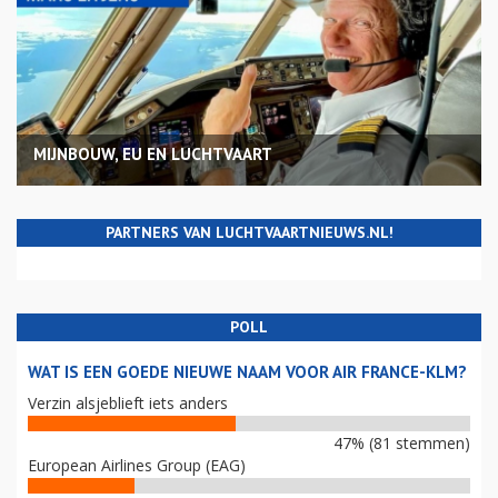
MIJNBOUW, EU EN LUCHTVAART
PARTNERS VAN LUCHTVAARTNIEUWS.NL!
POLL
WAT IS EEN GOEDE NIEUWE NAAM VOOR AIR FRANCE-KLM?
Verzin alsjeblieft iets anders
47% (81 stemmen)
European Airlines Group (EAG)