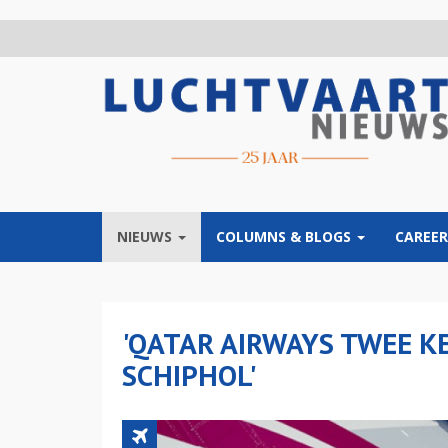
Overslaan
en
naar
de
inhoud
gaan
NIEUWS
COLUMNS & BLOGS
CAREER
'QATAR AIRWAYS TWEE K
SCHIPHOL'