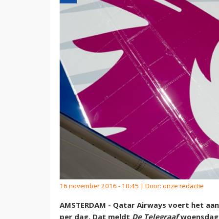
16 november 2016 - 10:45 | Door:
onze redactie
AMSTERDAM - Qatar Airways voert het aant
per dag. Dat meldt
De Telegraaf
woensdag 