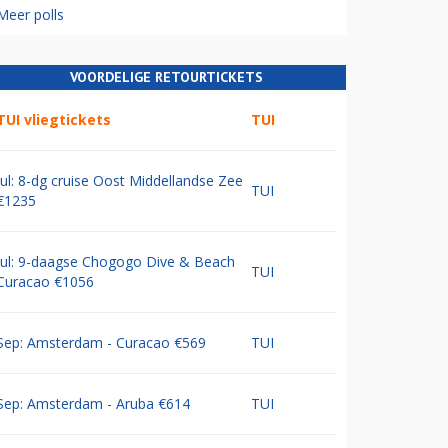
Meer polls
VOORDELIGE RETOURTICKETS
TUI vliegtickets
TUI
Jul: 8-dg cruise Oost Middellandse Zee
TUI
€1235
Jul: 9-daagse Chogogo Dive & Beach
TUI
Curacao €1056
Sep: Amsterdam - Curacao €569
TUI
Sep: Amsterdam - Aruba €614
TUI