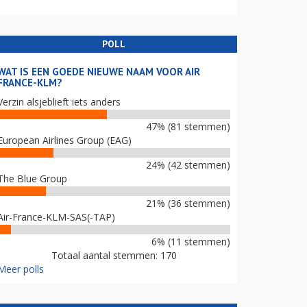
POLL
WAT IS EEN GOEDE NIEUWE NAAM VOOR AIR
FRANCE-KLM?
Verzin alsjeblieft iets anders
47% (81 stemmen)
European Airlines Group (EAG)
24% (42 stemmen)
The Blue Group
21% (36 stemmen)
Air-France-KLM-SAS(-TAP)
6% (11 stemmen)
Totaal aantal stemmen: 170
Meer polls