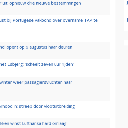
er uit: opnieuw drie nieuwe bestemmingen
rust bij Portugese vakbond over overname TAP te
hol opent op 6 augustus haar deuren
t Esbjerg: 'scheelt zeven uur rijden'
 winter weer passagiersvluchten naar
ernood in: streep door vlootuitbreiding
ukken winst Lufthansa hard omlaag