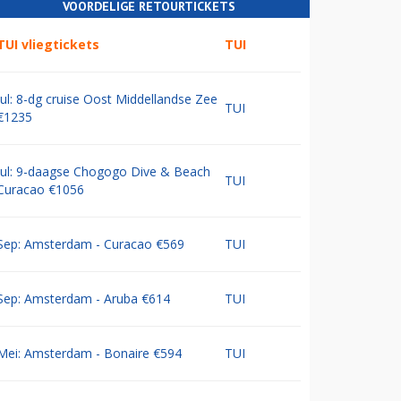
VOORDELIGE RETOURTICKETS
TUI vliegtickets
TUI
Jul: 8-dg cruise Oost Middellandse Zee
TUI
€1235
Jul: 9-daagse Chogogo Dive & Beach
TUI
Curacao €1056
Sep: Amsterdam - Curacao €569
TUI
Sep: Amsterdam - Aruba €614
TUI
Mei: Amsterdam - Bonaire €594
TUI