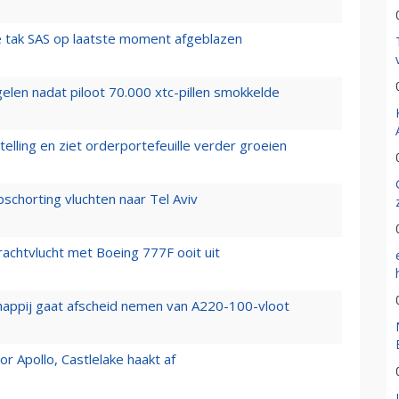
 tak SAS op laatste moment afgeblazen
elen nadat piloot 70.000 xtc-pillen smokkelde
elling en ziet orderportefeuille verder groeien
chorting vluchten naar Tel Aviv
vrachtvlucht met Boeing 777F ooit uit
happij gaat afscheid nemen van A220-100-vloot
 Apollo, Castlelake haakt af