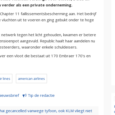
m verder als een private onderneming.
hapter 11 faillissementsbescherming aan. Het bedrijf
 vluchten uit te voeren en ging gebukt onder te hoge
t netwerk tegen het licht gehouden, kwamen er betere
ensioenpot aangevuld. Republic haalt haar aandelen nu
vesteerders, waaronder enkele schuldeisers.
ver een vloot die bestaat uit 170 Embraer 170’s en
ir lines
american airlines
nieuwsbrief
Tip de redactie
hai gecancelled vanwege tyfoon, ook KLM vliegt niet