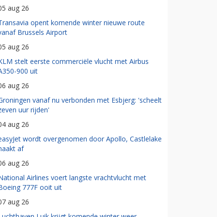
05 aug 26
Transavia opent komende winter nieuwe route
vanaf Brussels Airport
05 aug 26
KLM stelt eerste commerciële vlucht met Airbus
A350-900 uit
06 aug 26
Groningen vanaf nu verbonden met Esbjerg: 'scheelt
zeven uur rijden'
04 aug 26
easyJet wordt overgenomen door Apollo, Castlelake
haakt af
06 aug 26
National Airlines voert langste vrachtvlucht met
Boeing 777F ooit uit
07 aug 26
Luchthaven Luik krijgt komende winter weer