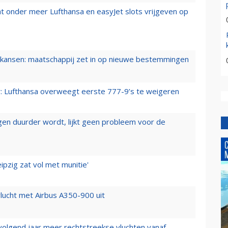
t onder meer Lufthansa en easyJet slots vrijgeven op
ansen: maatschappij zet in op nieuwe bestemmingen
er: Lufthansa overweegt eerste 777-9’s te weigeren
iegen duurder wordt, lijkt geen probleem voor de
ipzig zat vol met munitie'
lucht met Airbus A350-900 uit
 volgend jaar meer rechtstreekse vluchten vanaf