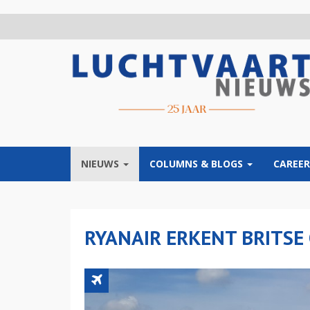
Overslaan
en
naar
de
inhoud
gaan
NIEUWS
COLUMNS & BLOGS
CAREER
RYANAIR ERKENT BRITSE