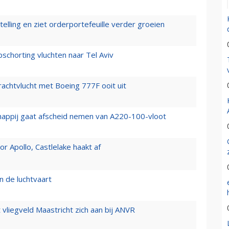
elling en ziet orderportefeuille verder groeien
chorting vluchten naar Tel Aviv
vrachtvlucht met Boeing 777F ooit uit
happij gaat afscheid nemen van A220-100-vloot
 Apollo, Castlelake haakt af
n de luchtvaart
t vliegveld Maastricht zich aan bij ANVR