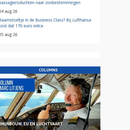
passagiersvluchten naar zonbestemmingen
04 aug 26
Raamstoeltje in de Business Class? Bij Lufthansa
kost dat 170 euro extra
05 aug 26
COLUMNS
MIJNBOUW, EU EN LUCHTVAART