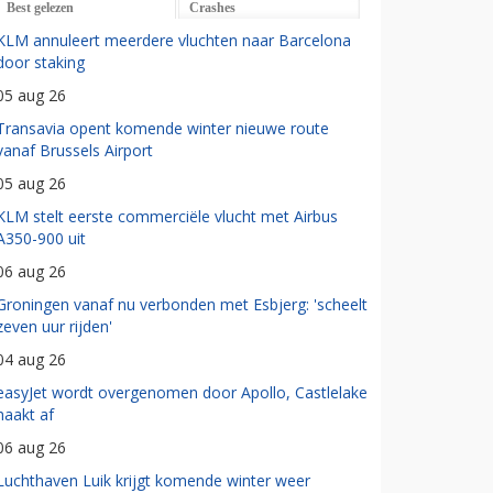
Best gelezen
Crashes
KLM annuleert meerdere vluchten naar Barcelona
door staking
05 aug 26
Transavia opent komende winter nieuwe route
vanaf Brussels Airport
05 aug 26
KLM stelt eerste commerciële vlucht met Airbus
A350-900 uit
06 aug 26
Groningen vanaf nu verbonden met Esbjerg: 'scheelt
zeven uur rijden'
04 aug 26
easyJet wordt overgenomen door Apollo, Castlelake
haakt af
06 aug 26
Luchthaven Luik krijgt komende winter weer