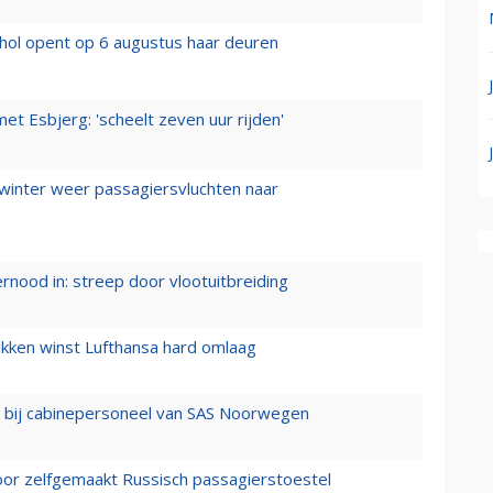
hol opent op 6 augustus haar deuren
t Esbjerg: 'scheelt zeven uur rijden'
 winter weer passagiersvluchten naar
ernood in: streep door vlootuitbreiding
ukken winst Lufthansa hard omlaag
 bij cabinepersoneel van SAS Noorwegen
voor zelfgemaakt Russisch passagierstoestel