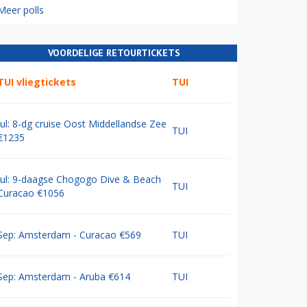
Meer polls
VOORDELIGE RETOURTICKETS
TUI vliegtickets
TUI
Jul: 8-dg cruise Oost Middellandse Zee
TUI
€1235
Jul: 9-daagse Chogogo Dive & Beach
TUI
Curacao €1056
Sep: Amsterdam - Curacao €569
TUI
Sep: Amsterdam - Aruba €614
TUI