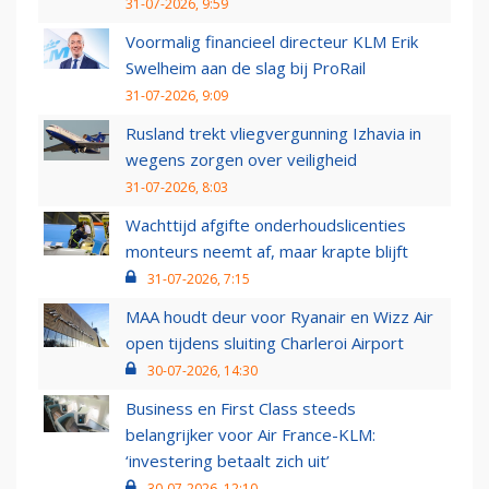
31-07-2026, 9:59
Voormalig financieel directeur KLM Erik
Swelheim aan de slag bij ProRail
31-07-2026, 9:09
Rusland trekt vliegvergunning Izhavia in
wegens zorgen over veiligheid
31-07-2026, 8:03
Wachttijd afgifte onderhoudslicenties
monteurs neemt af, maar krapte blijft
31-07-2026, 7:15
MAA houdt deur voor Ryanair en Wizz Air
open tijdens sluiting Charleroi Airport
30-07-2026, 14:30
Business en First Class steeds
belangrijker voor Air France-KLM:
‘investering betaalt zich uit’
30-07-2026, 12:10