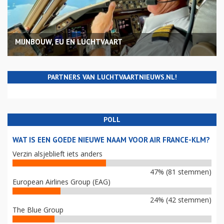
MIJNBOUW, EU EN LUCHTVAART
PARTNERS VAN LUCHTVAARTNIEUWS.NL!
POLL
WAT IS EEN GOEDE NIEUWE NAAM VOOR AIR FRANCE-KLM?
Verzin alsjeblieft iets anders
47% (81 stemmen)
European Airlines Group (EAG)
24% (42 stemmen)
The Blue Group