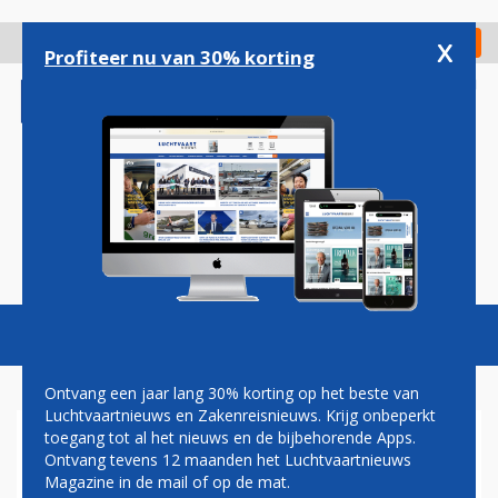
Overslaan
en
x
Digitaal Magazine
Registreer
Check in
naar
Profiteer nu van 30% korting
de
inhoud
gaan
Magazine
Podcasts
Vacatures
Toggl
naviga
Ontvang een jaar lang 30% korting op het beste van
Luchtvaartnieuws en Zakenreisnieuws. Krijg onbeperkt
toegang tot al het nieuws en de bijbehorende Apps.
'SONG' NIEUWE LOW-COST
Ontvang tevens 12 maanden het Luchtvaartnieuws
MAATSCHAPPIJ DELTA AIR
Magazine in de mail of op de mat.