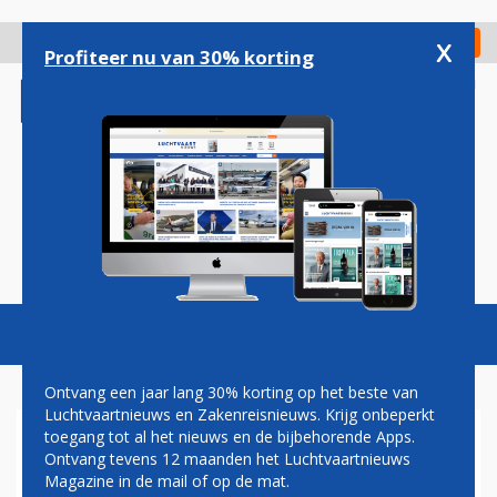
Overslaan
en
x
Digitaal Magazine
Registreer
Check in
naar
Profiteer nu van 30% korting
de
inhoud
gaan
Magazine
Podcasts
Vacatures
Toggl
naviga
Ontvang een jaar lang 30% korting op het beste van
Luchtvaartnieuws en Zakenreisnieuws. Krijg onbeperkt
toegang tot al het nieuws en de bijbehorende Apps.
SWISS EMBRAER RJ 145
Ontvang tevens 12 maanden het Luchtvaartnieuws
VLOOT IS COMPLEET
Magazine in de mail of op de mat.