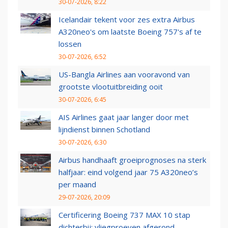
30-07-2026, 8:22
Icelandair tekent voor zes extra Airbus
A320neo's om laatste Boeing 757's af te
lossen
30-07-2026, 6:52
US-Bangla Airlines aan vooravond van
grootste vlootuitbreiding ooit
30-07-2026, 6:45
AIS Airlines gaat jaar langer door met
lijndienst binnen Schotland
30-07-2026, 6:30
Airbus handhaaft groeiprognoses na sterk
halfjaar: eind volgend jaar 75 A320neo’s
per maand
29-07-2026, 20:09
Certificering Boeing 737 MAX 10 stap
dichterbij: vliegproeven afgerond