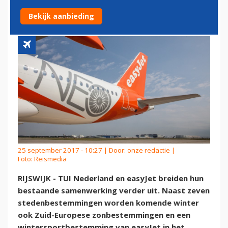
BESTEMMINGEN
Bekijk aanbieding
25 september 2017 - 10:27 | Door:
onze redactie
|
Foto: Reismedia
RIJSWIJK - TUI Nederland en easyJet breiden hun
bestaande samenwerking verder uit. Naast zeven
stedenbestemmingen worden komende winter
ook Zuid-Europese zonbestemmingen en een
wintersportbestemming van easyJet in het