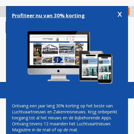
Overslaan
en
x
Digitaal Magazine
Registreer
Check in
naar
Profiteer nu van 30% korting
de
inhoud
gaan
Magazine
Podcasts
Vacatures
Toggl
naviga
Ontvang een jaar lang 30% korting op het beste van
Luchtvaartnieuws en Zakenreisnieuws. Krijg onbeperkt
toegang tot al het nieuws en de bijbehorende Apps.
TUI NEDERLAND MET
Ontvang tevens 12 maanden het Luchtvaartnieuws
EASYJET NAAR MEER
Magazine in de mail of op de mat.