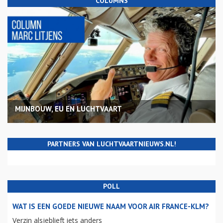
COLUMNS
MIJNBOUW, EU EN LUCHTVAART
PARTNERS VAN LUCHTVAARTNIEUWS.NL!
POLL
WAT IS EEN GOEDE NIEUWE NAAM VOOR AIR FRANCE-KLM?
Verzin alsjeblieft iets anders