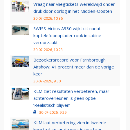
Vraag naar vliegtickets wereldwijd onder
druk door oorlog in het Midden-Oosten
30-07-2026, 10:36
SWISS-Airbus A330 wijkt uit nadat
koptelefoonoplader rook in cabine
veroorzaakt
30-07-2026, 10:23
Bezoekersrecord voor Farnborough
Airshow: 41 procent meer dan de vorige
keer
30-07-2026, 9:30
KLM ziet resultaten verbeteren, maar
achteroverleunen is geen optie:
‘Realistisch blijven’
30-07-2026, 9:29
KLM laat verbetering zien in tweede
kwartaal, maar de weg is nog lang