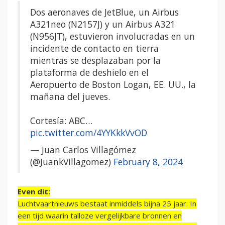
Dos aeronaves de JetBlue, un Airbus
A321neo (N2157J) y un Airbus A321
(N956JT), estuvieron involucradas en un
incidente de contacto en tierra
mientras se desplazaban por la
plataforma de deshielo en el
Aeropuerto de Boston Logan, EE. UU., la
mañana del jueves.
Cortesía: ABC…
pic.twitter.com/4YYKkkVvOD
— Juan Carlos Villagómez
(@JuankVillagomez)
February 8, 2024
Even dit:
Luchtvaartnieuws bestaat inmiddels bijna 25 jaar. In
een tijd waarin talloze vergelijkbare bronnen en