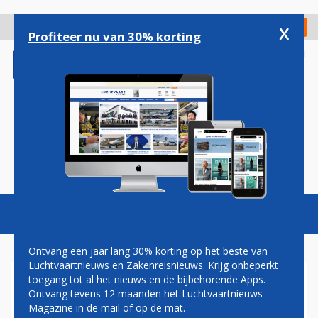
Overslaan
en
x
Digitaal Magazine
Registreer
Check in
naar
Profiteer nu van 30% korting
de
inhoud
gaan
Magazine
Podcasts
Vacatures
Toggl
naviga
Ontvang een jaar lang 30% korting op het beste van
Luchtvaartnieuws en Zakenreisnieuws. Krijg onbeperkt
toegang tot al het nieuws en de bijbehorende Apps.
TWEE TOESTELLEN VAN
Ontvang tevens 12 maanden het Luchtvaartnieuws
JETBLUE RAKEN ELKAAR OP
Magazine in de mail of op de mat.