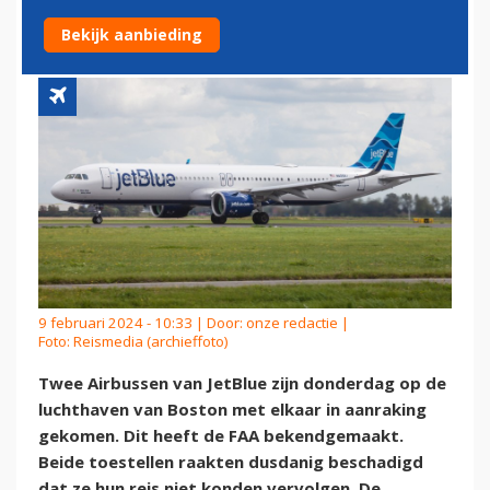
LUCHTHAVEN BOSTON
Bekijk aanbieding
9 februari 2024 - 10:33 | Door:
onze redactie
|
Foto: Reismedia (archieffoto)
Twee Airbussen van JetBlue zijn donderdag op de
luchthaven van Boston met elkaar in aanraking
gekomen. Dit heeft de FAA bekendgemaakt.
Beide toestellen raakten dusdanig beschadigd
dat ze hun reis niet konden vervolgen. De