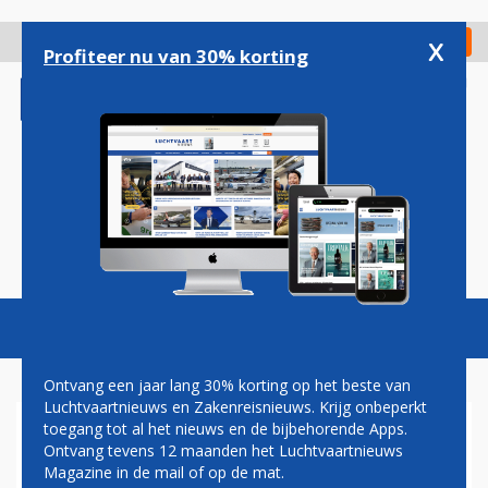
Overslaan
en
x
Digitaal Magazine
Registreer
Check in
naar
Profiteer nu van 30% korting
de
inhoud
gaan
Magazine
Podcasts
Vacatures
Toggl
naviga
Ontvang een jaar lang 30% korting op het beste van
Luchtvaartnieuws en Zakenreisnieuws. Krijg onbeperkt
toegang tot al het nieuws en de bijbehorende Apps.
UNITED AIRLINES SWITCHT
Ontvang tevens 12 maanden het Luchtvaartnieuws
MEGAORDER NAAR 737 MAX
Magazine in de mail of op de mat.