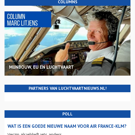
COLUMNS
MIJNBOUW, EU EN LUCHTVAART
PARTNERS VAN LUCHTVAARTNIEUWS.NL!
POLL
WAT IS EEN GOEDE NIEUWE NAAM VOOR AIR FRANCE-KLM?
Verzin alsjeblieft iets anders