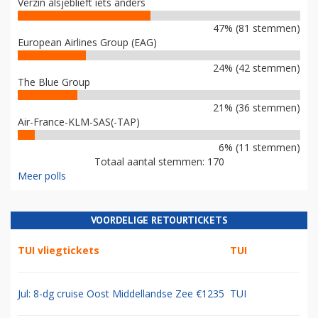
Verzin alsjeblieft iets anders
47% (81 stemmen)
European Airlines Group (EAG)
24% (42 stemmen)
The Blue Group
21% (36 stemmen)
Air-France-KLM-SAS(-TAP)
6% (11 stemmen)
Totaal aantal stemmen: 170
Meer polls
VOORDELIGE RETOURTICKETS
TUI vliegtickets
TUI
Jul: 8-dg cruise Oost Middellandse Zee €1235
TUI