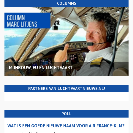
COLUMNS
MIJNBOUW, EU EN LUCHTVAART
PARTNERS VAN LUCHTVAARTNIEUWS.NL!
POLL
WAT IS EEN GOEDE NIEUWE NAAM VOOR AIR FRANCE-KLM?