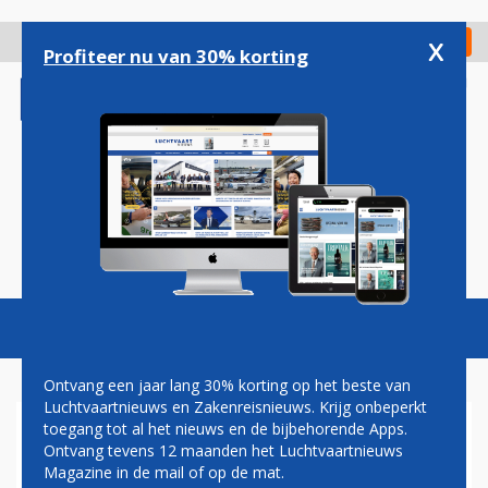
Overslaan
en
x
Digitaal Magazine
Registreer
Check in
naar
Profiteer nu van 30% korting
de
inhoud
gaan
Magazine
Podcasts
Vacatures
Toggl
naviga
Ontvang een jaar lang 30% korting op het beste van
Luchtvaartnieuws en Zakenreisnieuws. Krijg onbeperkt
toegang tot al het nieuws en de bijbehorende Apps.
VERLIES US AIRWAYS IN
Ontvang tevens 12 maanden het Luchtvaartnieuws
VIERDE KWARTAAL KLEINER
Magazine in de mail of op de mat.