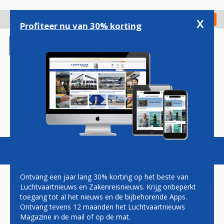
Overslaan
en
x
Digitaal Magazine
Registreer
Check in
naar
Profiteer nu van 30% korting
de
inhoud
gaan
Magazine
Podcasts
Vacatures
Toggl
naviga
Ontvang een jaar lang 30% korting op het beste van
Luchtvaartnieuws en Zakenreisnieuws. Krijg onbeperkt
toegang tot al het nieuws en de bijbehorende Apps.
VIETNAM AIRLINES WIL IN
Ontvang tevens 12 maanden het Luchtvaartnieuws
2023 WEER WINSTGEVEND
Magazine in de mail of op de mat.