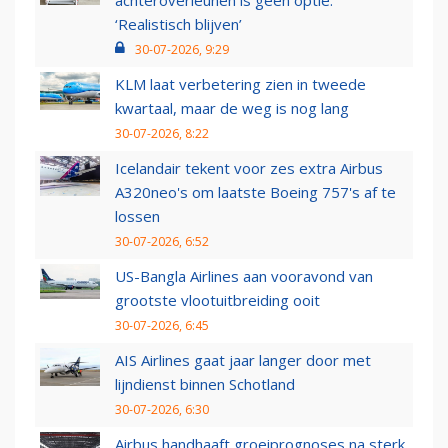
achteroverleunen is geen optie:
‘Realistisch blijven’
30-07-2026, 9:29
KLM laat verbetering zien in tweede
kwartaal, maar de weg is nog lang
30-07-2026, 8:22
Icelandair tekent voor zes extra Airbus
A320neo's om laatste Boeing 757's af te
lossen
30-07-2026, 6:52
US-Bangla Airlines aan vooravond van
grootste vlootuitbreiding ooit
30-07-2026, 6:45
AIS Airlines gaat jaar langer door met
lijndienst binnen Schotland
30-07-2026, 6:30
Airbus handhaaft groeiprognoses na sterk