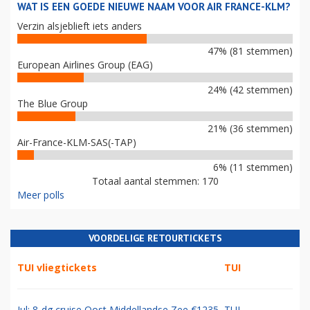
WAT IS EEN GOEDE NIEUWE NAAM VOOR AIR FRANCE-KLM?
Verzin alsjeblieft iets anders
47% (81 stemmen)
European Airlines Group (EAG)
24% (42 stemmen)
The Blue Group
21% (36 stemmen)
Air-France-KLM-SAS(-TAP)
6% (11 stemmen)
Totaal aantal stemmen: 170
Meer polls
VOORDELIGE RETOURTICKETS
TUI vliegtickets
TUI
Jul: 8-dg cruise Oost Middellandse Zee €1235
TUI