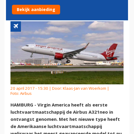
ONTVANGST
Bekijk aanbieding
20 april 2017 - 15:30 | Door:
Klaas-Jan van Woerkom
|
Foto: Airbus
HAMBURG - Virgin America heeft als eerste
luchtvaartmaatschappij de Airbus A321neo in
ontvangst genomen. Met het nieuwe type heeft
de Amerikaanse luchtvaartmaatschappij
weliswaar het meest geavanceerde model tot nu