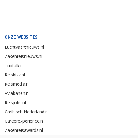
ONZE WEBSITES
Luchtvaartnieuws.nl
Zakenreisnieuws.nl
Triptalk.nl
Reisbizz.nl
Reismedia.nl
Aviabanen.nl
Reisjobs.nl
Caribisch Nederland.nl
Careerexperience.nl
Zakenreisawards.nl