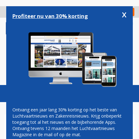
Overslaan
en
x
Digitaal Magazine
Registreer
Check in
naar
Profiteer nu van 30% korting
de
inhoud
gaan
Magazine
Podcasts
Vacatures
Toggl
naviga
Ontvang een jaar lang 30% korting op het beste van
Luchtvaartnieuws en Zakenreisnieuws. Krijg onbeperkt
toegang tot al het nieuws en de bijbehorende Apps.
VIRGIN AMERICA NEEMT
Ontvang tevens 12 maanden het Luchtvaartnieuws
'ONGEWENSTE' A321NEO IN
Magazine in de mail of op de mat.