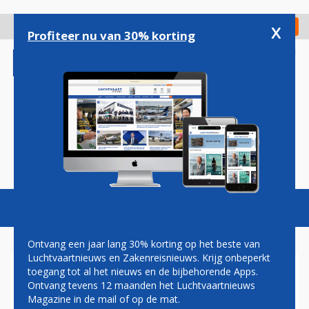
Overslaan
en
x
Digitaal Magazine
Registreer
Check in
naar
Profiteer nu van 30% korting
de
inhoud
gaan
Magazine
Podcasts
Vacatures
Toggl
naviga
Ontvang een jaar lang 30% korting op het beste van
Luchtvaartnieuws en Zakenreisnieuws. Krijg onbeperkt
toegang tot al het nieuws en de bijbehorende Apps.
VIRGIN AMERICA VAKER
Ontvang tevens 12 maanden het Luchtvaartnieuws
TUSSEN AMERIKAANSE OOST-
Magazine in de mail of op de mat.