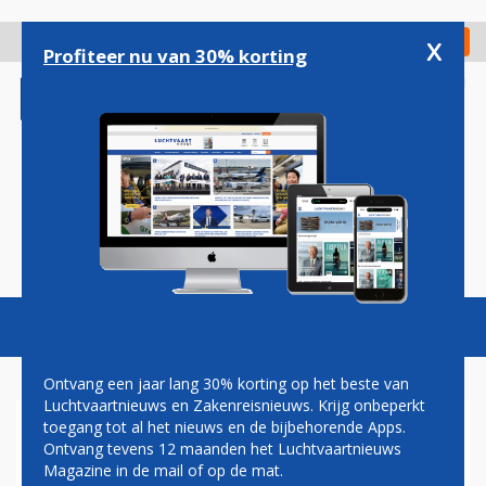
Overslaan
en
x
Digitaal Magazine
Registreer
Check in
naar
Profiteer nu van 30% korting
de
inhoud
gaan
Magazine
Podcasts
Vacatures
Toggl
naviga
Ontvang een jaar lang 30% korting op het beste van
Luchtvaartnieuws en Zakenreisnieuws. Krijg onbeperkt
toegang tot al het nieuws en de bijbehorende Apps.
VIRGIN EXPRESS BREIDT
Ontvang tevens 12 maanden het Luchtvaartnieuws
DIENSTEN UIT NAAR
Magazine in de mail of op de mat.