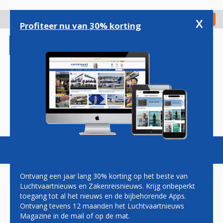
Overslaan
en
x
Digitaal Magazine
Registreer
Check in
naar
Profiteer nu van 30% korting
de
inhoud
gaan
Magazine
Podcasts
Vacatures
Toggl
naviga
Ontvang een jaar lang 30% korting op het beste van
Luchtvaartnieuws en Zakenreisnieuws. Krijg onbeperkt
toegang tot al het nieuws en de bijbehorende Apps.
VIRGIN EXPRESS BREIDT
Ontvang tevens 12 maanden het Luchtvaartnieuws
DIENSTEN UIT NAAR
Magazine in de mail of op de mat.