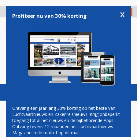
Overslaan
en
x
Digitaal Magazine
Registreer
Check in
naar
Profiteer nu van 30% korting
de
inhoud
gaan
Magazine
Podcasts
Vacatures
Toggl
naviga
Ontvang een jaar lang 30% korting op het beste van
Luchtvaartnieuws en Zakenreisnieuws. Krijg onbeperkt
toegang tot al het nieuws en de bijbehorende Apps.
VNV BEZORGD OVER
Ontvang tevens 12 maanden het Luchtvaartnieuws
ARBEIDSOMSTANDIGHEDEN
Magazine in de mail of op de mat.