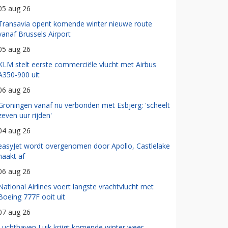
05 aug 26
Transavia opent komende winter nieuwe route
vanaf Brussels Airport
05 aug 26
KLM stelt eerste commerciële vlucht met Airbus
A350-900 uit
06 aug 26
Groningen vanaf nu verbonden met Esbjerg: 'scheelt
zeven uur rijden'
04 aug 26
easyJet wordt overgenomen door Apollo, Castlelake
haakt af
06 aug 26
National Airlines voert langste vrachtvlucht met
Boeing 777F ooit uit
07 aug 26
Luchthaven Luik krijgt komende winter weer