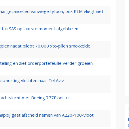
hai gecancelled vanwege tyfoon, ook KLM vliegt niet
 tak SAS op laatste moment afgeblazen
elen nadat piloot 70.000 xtc-pillen smokkelde
elling en ziet orderportefeuille verder groeien
chorting vluchten naar Tel Aviv
vrachtvlucht met Boeing 777F ooit uit
happij gaat afscheid nemen van A220-100-vloot