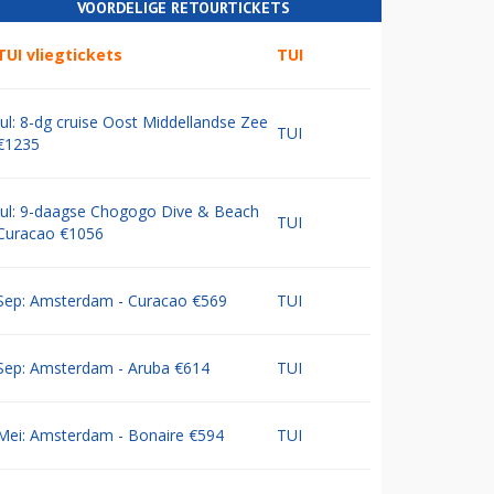
VOORDELIGE RETOURTICKETS
TUI vliegtickets
TUI
Jul: 8-dg cruise Oost Middellandse Zee
TUI
€1235
Jul: 9-daagse Chogogo Dive & Beach
TUI
Curacao €1056
Sep: Amsterdam - Curacao €569
TUI
Sep: Amsterdam - Aruba €614
TUI
Mei: Amsterdam - Bonaire €594
TUI