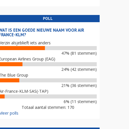
POLL
WAT IS EEN GOEDE NIEUWE NAAM VOOR AIR
FRANCE-KLM?
Verzin alsjeblieft iets anders
47% (81 stemmen)
European Airlines Group (EAG)
24% (42 stemmen)
The Blue Group
21% (36 stemmen)
Air-France-KLM-SAS(-TAP)
6% (11 stemmen)
Totaal aantal stemmen: 170
Meer polls