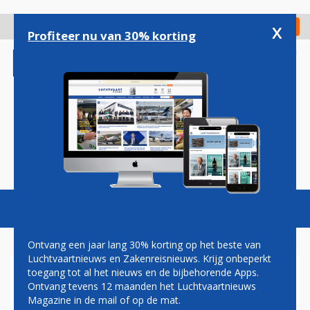
Overslaan
en
x
Digitaal Magazine
Registreer
Check in
naar
Profiteer nu van 30% korting
de
inhoud
gaan
Magazine
Podcasts
Vacatures
Toggl
naviga
Ontvang een jaar lang 30% korting op het beste van
Luchtvaartnieuws en Zakenreisnieuws. Krijg onbeperkt
toegang tot al het nieuws en de bijbehorende Apps.
VOORMALIGE MARTINAIR-
Ontvang tevens 12 maanden het Luchtvaartnieuws
PILOTEN BEGINNEN MET
Magazine in de mail of op de mat.