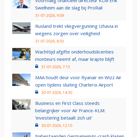
Voormalig financieel directeur KLM Erik
Swelheim aan de slag bij ProRail
31-07-2026, 9:09
Rusland trekt vliegvergunning Izhavia in
wegens zorgen over veiligheid
31-07-2026, 8:03
Wachttijd afgifte onderhoudslicenties
monteurs neemt af, maar krapte blijft
31-07-2026, 7:15
MAA houdt deur voor Ryanair en Wizz Air
open tijdens sluiting Charleroi Airport
30-07-2026, 14:30
Business en First Class steeds
belangrijker voor Air France-KLM:
‘investering betaalt zich uit’
30-07-2026, 12:10
Nabestaanden Germanwings-crash klagen