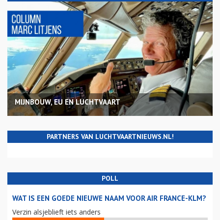
MIJNBOUW, EU EN LUCHTVAART
PARTNERS VAN LUCHTVAARTNIEUWS.NL!
POLL
WAT IS EEN GOEDE NIEUWE NAAM VOOR AIR FRANCE-KLM?
Verzin alsjeblieft iets anders