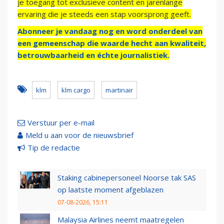
je toegang tot exclusieve content en jarenlange
ervaring die je steeds een stap voorsprong geeft.
Abonneer je vandaag nog en word onderdeel van
een gemeenschap die waarde hecht aan kwaliteit,
betrouwbaarheid en échte journalistiek.
klm
klm cargo
martinair
Verstuur per e-mail
Meld u aan voor de nieuwsbrief
Tip de redactie
Staking cabinepersoneel Noorse tak SAS
op laatste moment afgeblazen
07-08-2026, 15:11
Malaysia Airlines neemt maatregelen