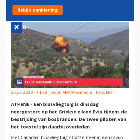
OP GRIEKS EILAND EVIA
Bekijk aanbieding
25 juli 2023 - 14:38 | Door:
ANP/Reismedia
| Foto: ERT1
ATHENE - Een blusvliegtuig is dinsdag
neergestort op het Griekse eiland Evia tijdens de
bestrijding van bosbranden. De twee piloten van
het toestel zijn daarbij overleden.
Het Canadair-blusvliegtuig stortte neer in een ravijn