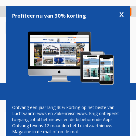
Overslaan
en
x
Digitaal Magazine
Registreer
Check in
naar
Profiteer nu van 30% korting
de
inhoud
gaan
Magazine
Podcasts
Vacatures
Toggl
naviga
Ontvang een jaar lang 30% korting op het beste van
Luchtvaartnieuws en Zakenreisnieuws. Krijg onbeperkt
toegang tot al het nieuws en de bijbehorende Apps.
VRESELIJKE BEELDEN:
Ontvang tevens 12 maanden het Luchtvaartnieuws
BLUSVLIEGTUIG STORT NEER
Magazine in de mail of op de mat.